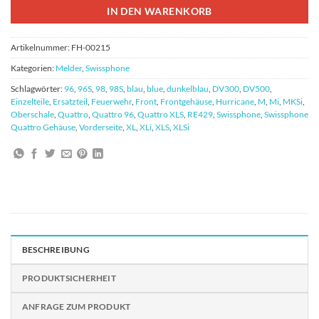
IN DEN WARENKORB
Artikelnummer:
FH-00215
Kategorien:
Melder
,
Swissphone
Schlagwörter:
96
,
96S
,
98
,
98S
,
blau
,
blue
,
dunkelblau
,
DV300
,
DV500
,
Einzelteile
,
Ersatzteil
,
Feuerwehr
,
Front
,
Frontgehäuse
,
Hurricane
,
M
,
Mi
,
MKSi
,
Oberschale
,
Quattro
,
Quattro 96
,
Quattro XLS
,
RE429
,
Swissphone
,
Swissphone
Quattro Gehäuse
,
Vorderseite
,
XL
,
XLi
,
XLS
,
XLSi
BESCHREIBUNG
PRODUKTSICHERHEIT
ANFRAGE ZUM PRODUKT