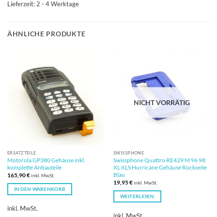
Lieferzeit:
2 - 4 Werktage
ÄHNLICHE PRODUKTE
NICHT VORRÄTIG
ERSATZTEILE
SWISSPHONE
Motorola GP380 Gehäuse inkl.
Swissphone Quattro RE429 M 96 98
komplette Anbauteile
XL XLS Hurricane Gehäuse Rückseite
Blau
165,90
€
inkl. MwSt.
19,95
€
inkl. MwSt.
IN DEN WARENKORB
WEITERLESEN
inkl. MwSt.
inkl. MwSt.