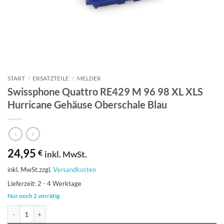
START
/
ERSATZTEILE
/
MELDER
Swissphone Quattro RE429 M 96 98 XL XLS
Hurricane Gehäuse Oberschale Blau
24,95
€
inkl. MwSt.
inkl. MwSt.
zzgl.
Versandkosten
Lieferzeit:
2 - 4 Werktage
Nur noch 2 vorrätig
Swissphone Quattro RE429 M 96 98 XL XLS Hurricane Gehäuse Oberscha