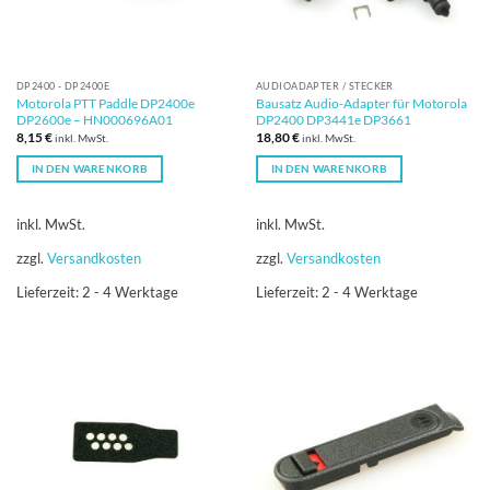
DP2400 - DP2400E
AUDIOADAPTER / STECKER
Motorola PTT Paddle DP2400e
Bausatz Audio-Adapter für Motorola
DP2600e – HN000696A01
DP2400 DP3441e DP3661
8,15
€
18,80
€
inkl. MwSt.
inkl. MwSt.
IN DEN WARENKORB
IN DEN WARENKORB
inkl. MwSt.
inkl. MwSt.
zzgl.
Versandkosten
zzgl.
Versandkosten
Lieferzeit:
2 - 4 Werktage
Lieferzeit:
2 - 4 Werktage