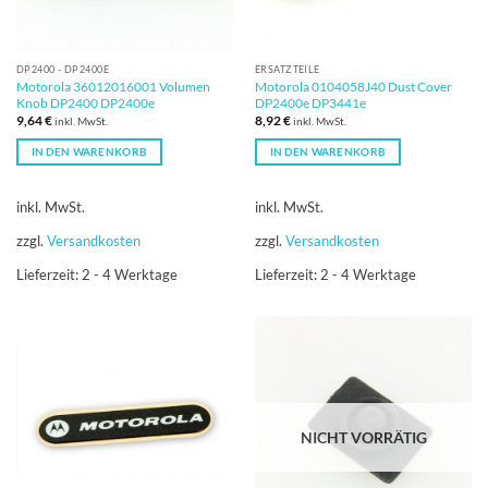
DP2400 - DP2400E
ERSATZTEILE
Motorola 36012016001 Volumen
Motorola 0104058J40 Dust Cover
Knob DP2400 DP2400e
DP2400e DP3441e
9,64
€
8,92
€
inkl. MwSt.
inkl. MwSt.
IN DEN WARENKORB
IN DEN WARENKORB
inkl. MwSt.
inkl. MwSt.
zzgl.
Versandkosten
zzgl.
Versandkosten
Lieferzeit:
2 - 4 Werktage
Lieferzeit:
2 - 4 Werktage
NICHT VORRÄTIG