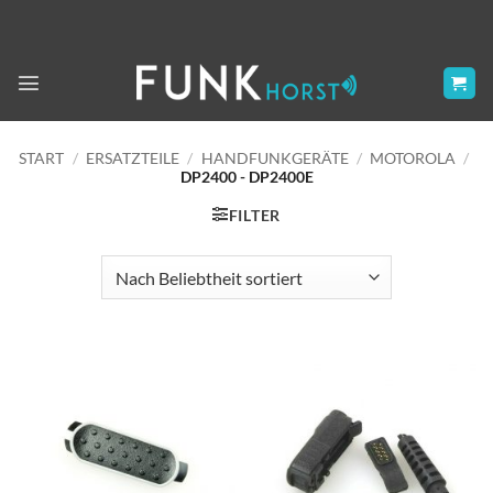
Zum
Inhalt
springen
START
/
ERSATZTEILE
/
HANDFUNKGERÄTE
/
MOTOROLA
/
DP2400 - DP2400E
FILTER