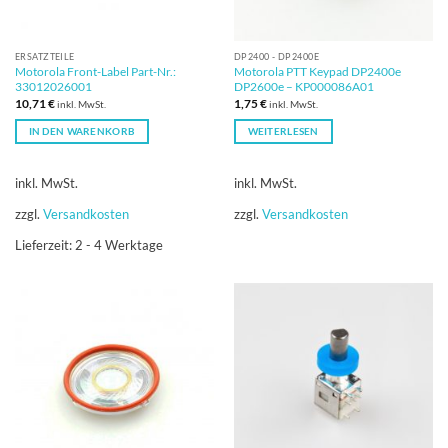
ERSATZTEILE
DP2400 - DP2400E
Motorola Front-Label Part-Nr.:
Motorola PTT Keypad DP2400e
33012026001
DP2600e – KP000086A01
10,71
€
1,75
€
inkl. MwSt.
inkl. MwSt.
IN DEN WARENKORB
WEITERLESEN
inkl. MwSt.
inkl. MwSt.
zzgl.
Versandkosten
zzgl.
Versandkosten
Lieferzeit:
2 - 4 Werktage