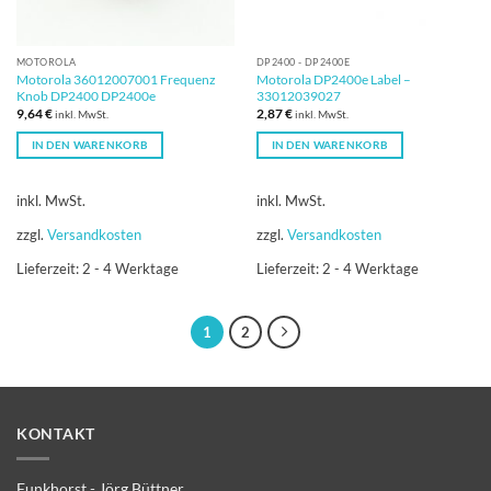
MOTOROLA
DP2400 - DP2400E
Motorola 36012007001 Frequenz
Motorola DP2400e Label –
Knob DP2400 DP2400e
33012039027
9,64
€
2,87
€
inkl. MwSt.
inkl. MwSt.
IN DEN WARENKORB
IN DEN WARENKORB
inkl. MwSt.
inkl. MwSt.
zzgl.
Versandkosten
zzgl.
Versandkosten
Lieferzeit:
2 - 4 Werktage
Lieferzeit:
2 - 4 Werktage
1
2
KONTAKT
Funkhorst - Jörg Büttner