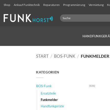
Zum
Shop
Ankauf Funktechnik
Reparaturen
Programmierung
Vermietung
Ko
Inhalt
springen
Suchen
nach:
HANDFUNKGERÄ
START
/
BOS-FUNK
/
FUNKMELDER
KATEGORIEN
BOS-Funk
(131)
Ersatzteile
Funkmelder
Handfunkgeräte