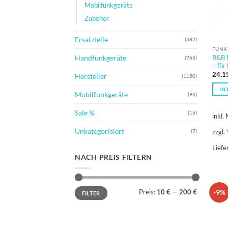
Mobilfunkgeräte
Zubehör
Ersatzteile
(382)
FUNK
R&B 
Handfunkgeräte
(765)
– fü
24,1
Hersteller
(1150)
IN
Mobilfunkgeräte
(96)
Sale %
(16)
inkl.
Unkategorisiert
zzgl.
(7)
Liefe
NACH PREIS FILTERN
Min.
Max.
-9%
Preis:
10 €
—
200 €
FILTER
Preis
Preis