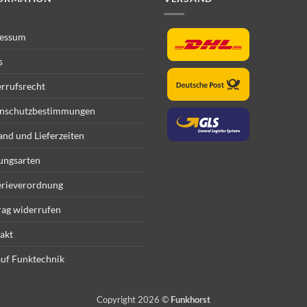
essum
s
rrufsrecht
nschutzbestimmungen
and und Lieferzeiten
ungsarten
erieverordnung
rag widerrufen
akt
uf Funktechnik
Copyright 2026 ©
Funkhorst