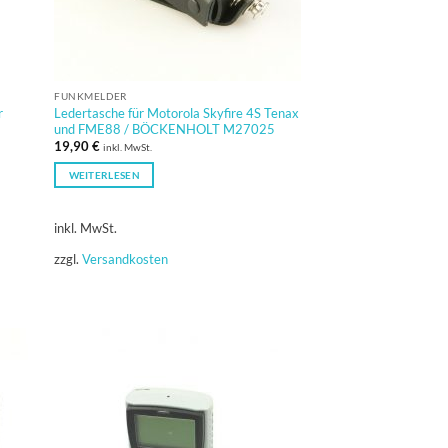
FUNKMELDER
r
Ledertasche für Motorola Skyfire 4S Tenax
und FME88 / BÖCKENHOLT M27025
19,90
€
inkl. MwSt.
WEITERLESEN
inkl. MwSt.
zzgl.
Versandkosten