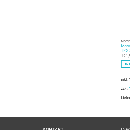
MOTO
Moto
TPG2
191,
IN
inkl.
zzgl.
Liefe
KONTAKT
INF