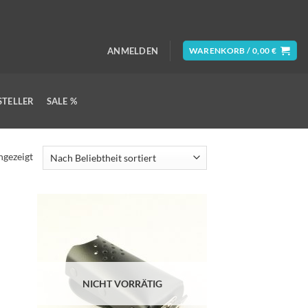
ANMELDEN
WARENKORB /
0,00
€
STELLER
SALE %
Nach
ngezeigt
Beliebtheit
sortiert
NICHT VORRÄTIG