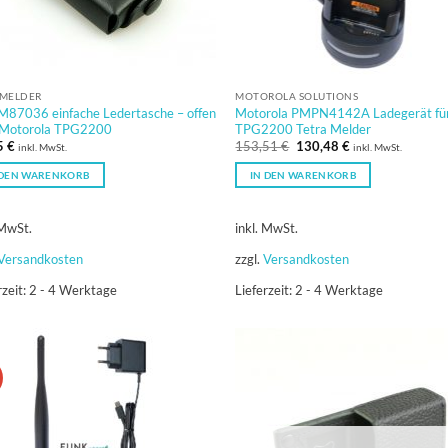
MELDER
MOTOROLA SOLUTIONS
M87036 einfache Ledertasche – offen
Motorola PMPN4142A Ladegerät fü
r Motorola TPG2200
TPG2200 Tetra Melder
Ursprünglicher
Aktueller
5
€
153,51
€
130,48
€
inkl. MwSt.
inkl. MwSt.
Preis
Preis
war:
ist:
 DEN WARENKORB
IN DEN WARENKORB
153,51 €
130,48 €.
 MwSt.
inkl. MwSt.
Versandkosten
zzgl.
Versandkosten
rzeit:
2 - 4 Werktage
Lieferzeit:
2 - 4 Werktage