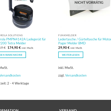
NICHT VORRÄTIG
ROLA SOLUTIONS
FUNKMELDER
rola PMPN4142A Ladegerät für
Ledertasche / Gürteltasche für Moto
200 Tetra Melder
Pager Melder BMD
Ursprünglicher
Aktueller
59
€
174,90
€
29,90
€
inkl. MwSt.
inkl. MwSt.
Preis
Preis
war:
ist:
 DEN WARENKORB
WEITERLESEN
191,59 €
174,90 €.
 MwSt.
inkl. MwSt.
Versandkosten
zzgl.
Versandkosten
rzeit:
2 - 4 Werktage
ORMATION
VERSAND