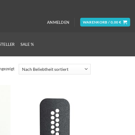
ANMELDEN
WARENKORB /
0,00
€
STELLER
SALE %
Nach
ngezeigt
Beliebtheit
sortiert