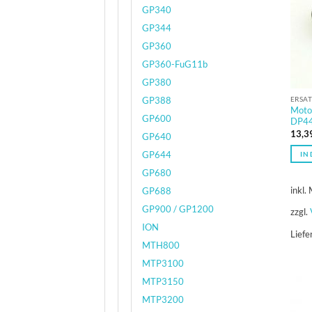
GP340
GP344
GP360
GP360-FuG11b
GP380
ERSAT
GP388
Moto
GP600
DP44
13,3
GP640
GP644
IN
GP680
inkl.
GP688
GP900 / GP1200
zzgl.
ION
Liefe
MTH800
MTP3100
MTP3150
MTP3200