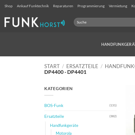
Zum
Shop
Ankauf Funktechnik
Reparaturen
Programmierung
Vermietung
Ko
Inhalt
springen
Suchen
nach:
HANDFUNKGERÄ
START
/
ERSATZTEILE
/
HANDFUNK
DP4400 - DP4401
KATEGORIEN
BOS-Funk
(131)
Ersatzteile
(382)
Handfunkgeräte
Motorola