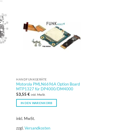
HANDFUNKGERÄTE
Motorola PMLN6696A Option Board
MTP1327 für DP4000/DM4000
53,55
€
inkl. MwSt.
IN DEN WARENKORB
inkl. MwSt.
zzgl.
Versandkosten