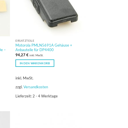
ERSATZTEILE
Motorola PMLN5691A Gehäuse +
e –
Anbauteile für DP4400
94,27
€
inkl. MwSt.
IN DEN WARENKORB
inkl. MwSt.
zzgl.
Versandkosten
Lieferzeit:
2 - 4 Werktage