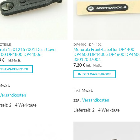
ZTEILE
DP4400 - DP4401
rola 15012157001 Dust Cover
Motorola Front-Label für DP4400
00 DP4800 DP4400e
DP4600 DP4400e DP4600 DP4600
33012037001
9
€
inkl. MwSt.
7,20
€
inkl. MwSt.
 DEN WARENKORB
IN DEN WARENKORB
 MwSt.
inkl. MwSt.
Versandkosten
zzgl.
Versandkosten
rzeit:
2 - 4 Werktage
Lieferzeit:
2 - 4 Werktage