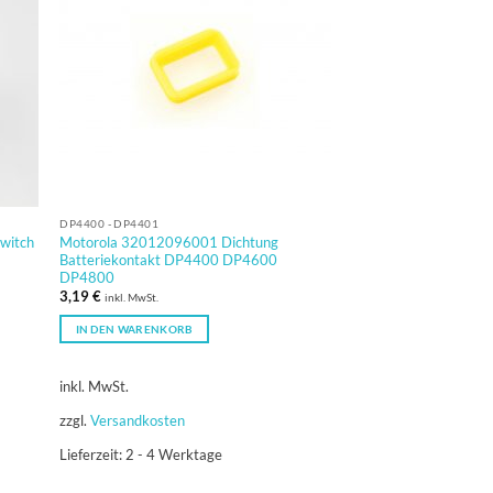
DP4400 - DP4401
witch
Motorola 32012096001 Dichtung
Batteriekontakt DP4400 DP4600
DP4800
3,19
€
inkl. MwSt.
IN DEN WARENKORB
inkl. MwSt.
zzgl.
Versandkosten
Lieferzeit:
2 - 4 Werktage