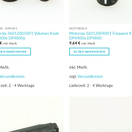
0 - DP4401
MOTOROLA
rola 36012005001 Volumen Knob
Motorola 36012004001 Frequenz K
00e DP4800e
DP4400e DP4800
€
9,64
€
inkl. MwSt.
inkl. MwSt.
 DEN WARENKORB
IN DEN WARENKORB
 MwSt.
inkl. MwSt.
Versandkosten
zzgl.
Versandkosten
rzeit:
2 - 4 Werktage
Lieferzeit:
2 - 4 Werktage