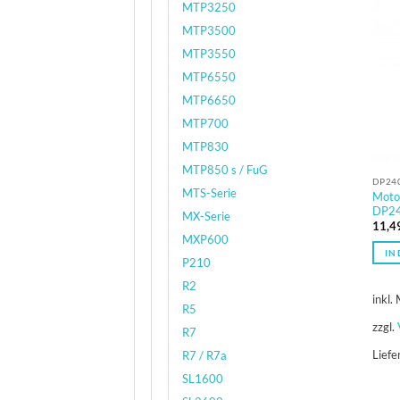
MTP3250
MTP3500
MTP3550
MTP6550
MTP6650
MTP700
MTP830
MTP850 s / FuG
DP240
MTS-Serie
Moto
DP24
MX-Serie
11,4
MXP600
IN
P210
R2
inkl.
R5
zzgl.
R7
Liefe
R7 / R7a
SL1600