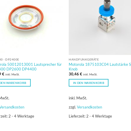
0 - DP2400E
HANDFUNKGERÄTE
rola 50012013001 Lautsprecher für
Motorola 1875103C04 Lautstärke S
00 DP2600 DP4400
Knob
9
€
30,46
€
inkl. MwSt.
inkl. MwSt.
 DEN WARENKORB
IN DEN WARENKORB
 MwSt.
inkl. MwSt.
Versandkosten
zzgl.
Versandkosten
rzeit:
2 - 4 Werktage
Lieferzeit:
2 - 4 Werktage