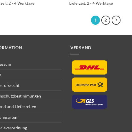
rzeit:
2 - 4 Werktage
Lieferzeit:
2 - 4 Werktage
1
2
ORMATION
VERSAND
essum
s
rrufsrecht
nschutzbestimmungen
and und Lieferzeiten
ungsarten
erieverordnung