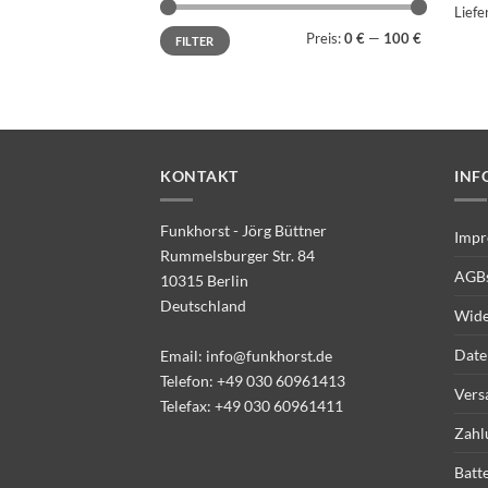
Liefe
Min.
Max.
Preis:
0 €
—
100 €
FILTER
Preis
Preis
KONTAKT
INF
Funkhorst - Jörg Büttner
Impr
Rummelsburger Str. 84
AGB
10315 Berlin
Deutschland
Wide
Date
Email:
info@funkhorst.de
Telefon:
+49 030 60961413
Vers
Telefax: +49 030 60961411
Zahl
Batt