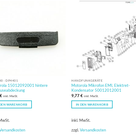
0 - DP4401
HANDFUNKGERÄTE
rola 15012092001 hintere
Motorola Mikrofon EMI, Elektret-
useabdeckung
Kondensator 50012012001
€
9,77
€
inkl. MwSt.
inkl. MwSt.
 DEN WARENKORB
IN DEN WARENKORB
 MwSt.
inkl. MwSt.
Versandkosten
zzgl.
Versandkosten