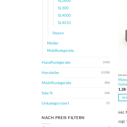
SL2600
SL300
SL4000
SL4010
Sepura
Melder
Mobilfunkgeräte
Handfunkgeräte
(765)
Hersteller
(1150)
DP440
Moto
Mobilfunkgeräte
(96)
Gehä
1,38
Sale %
(16)
IN
Unkategorisiert
(7)
inkl.
NACH PREIS FILTERN
zzgl.