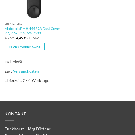
ERSATZTEILE
Motorola PMHN4429A Dust Cover
R7, R7a, ION, MXP600
Ursprünglicher
Aktueller
4,76
€
4,49
€
inkl. MwSt.
Preis
Preis
war:
ist:
IN DEN WARENKORB
4,76 €
4,49 €.
inkl. MwSt.
zzgl.
Versandkosten
Lieferzeit:
2 - 4 Werktage
KONTAKT
Funkhorst - Jörg Büttner