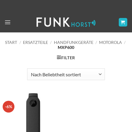
Zum
Inhalt
springen
START
/
ERSATZTEILE
/
HANDFUNKGERÄTE
/
MOTOROLA
/
MXP600
FILTER
-6%