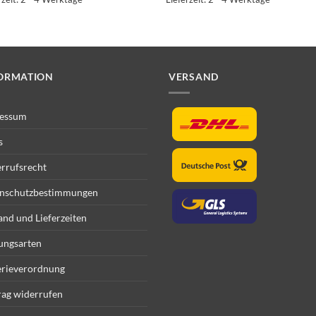
ORMATION
VERSAND
essum
s
rrufsrecht
nschutzbestimmungen
and und Lieferzeiten
ungsarten
erieverordnung
rag widerrufen