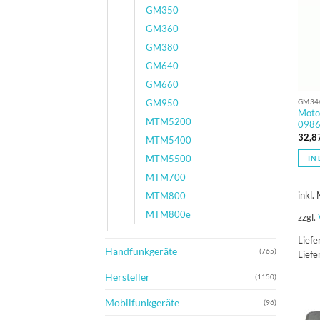
GM350
GM360
GM380
GM640
GM660
GM34
GM950
Moto
MTM5200
0986
32,8
MTM5400
MTM5500
IN
MTM700
inkl.
MTM800
MTM800e
zzgl.
Liefe
Handfunkgeräte
(765)
Lief
Hersteller
(1150)
Mobilfunkgeräte
(96)