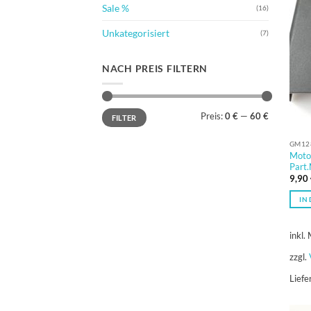
Sale %
(16)
Unkategorisiert
(7)
NACH PREIS FILTERN
Min.
Max.
Preis:
0 €
—
60 €
FILTER
Preis
Preis
GM12
Motor
Part
9,90
IN
inkl.
zzgl.
Liefe