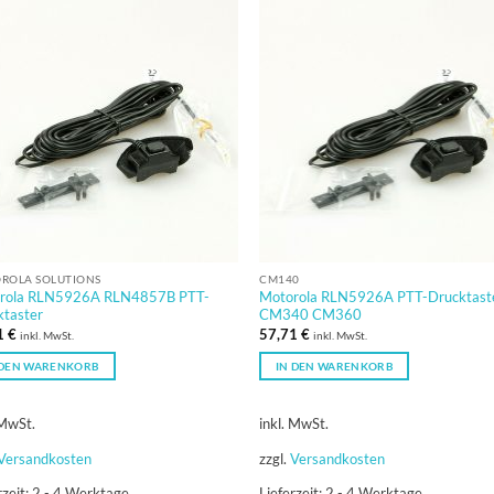
ROLA SOLUTIONS
CM140
rola RLN5926A RLN4857B PTT-
Motorola RLN5926A PTT-Drucktast
ktaster
CM340 CM360
1
€
57,71
€
inkl. MwSt.
inkl. MwSt.
 DEN WARENKORB
IN DEN WARENKORB
 MwSt.
inkl. MwSt.
Versandkosten
zzgl.
Versandkosten
rzeit:
2 - 4 Werktage
Lieferzeit:
2 - 4 Werktage