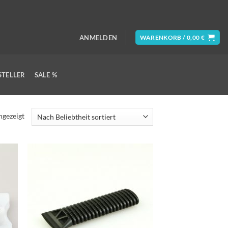
ANMELDEN
WARENKORB /
0,00
€
STELLER
SALE %
Nach
ngezeigt
Beliebtheit
sortiert