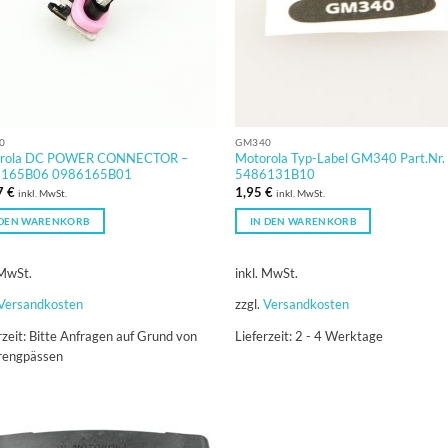
0
GM340
rola DC POWER CONNECTOR –
Motorola Typ-Label GM340 Part.Nr.
165B06 0986165B01
5486131B10
7
€
1,95
€
inkl. MwSt.
inkl. MwSt.
 DEN WARENKORB
IN DEN WARENKORB
 MwSt.
inkl. MwSt.
Versandkosten
zzgl.
Versandkosten
rzeit:
Bitte Anfragen auf Grund von
Lieferzeit:
2 - 4 Werktage
erengpässen