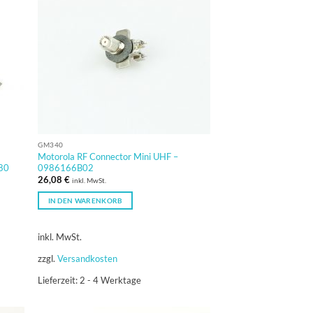
GM340
Motorola RF Connector Mini UHF –
380
0986166B02
26,08
€
inkl. MwSt.
IN DEN WARENKORB
inkl. MwSt.
zzgl.
Versandkosten
Lieferzeit:
2 - 4 Werktage