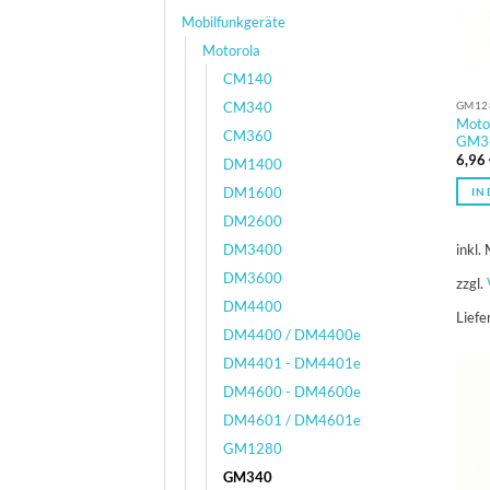
Mobilfunkgeräte
Motorola
CM140
CM340
GM12
Moto
CM360
GM3
6,96
DM1400
DM1600
IN
DM2600
inkl.
DM3400
DM3600
zzgl.
DM4400
Liefe
DM4400 / DM4400e
DM4401 - DM4401e
DM4600 - DM4600e
DM4601 / DM4601e
GM1280
GM340