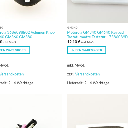
80
GM340
rola 3686098B02 Volumen Knob
Motorola GM340 GM640 Keypad
40 GM360 GM380
Tastaturmatte Tastatur – 7586089
€
12,10
€
inkl. MwSt.
inkl. MwSt.
 DEN WARENKORB
IN DEN WARENKORB
 MwSt.
inkl. MwSt.
Versandkosten
zzgl.
Versandkosten
rzeit:
2 - 4 Werktage
Lieferzeit:
2 - 4 Werktage