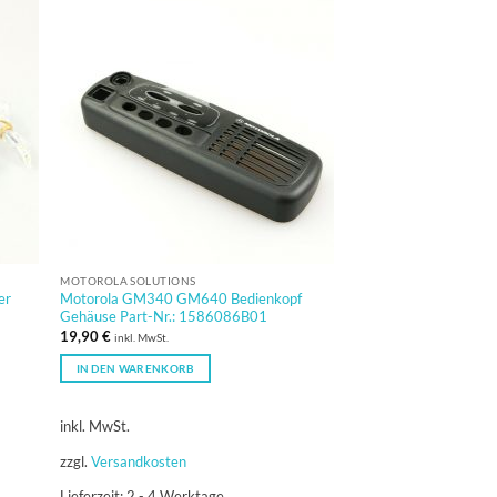
MOTOROLA SOLUTIONS
er
Motorola GM340 GM640 Bedienkopf
Gehäuse Part-Nr.: 1586086B01
19,90
€
inkl. MwSt.
IN DEN WARENKORB
inkl. MwSt.
zzgl.
Versandkosten
Lieferzeit:
2 - 4 Werktage