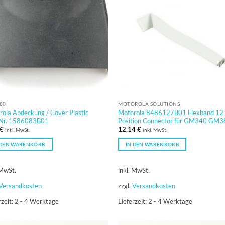
80
MOTOROLA SOLUTIONS
ola Abdeckung / Cover Plastic
Motorola 8486127B01 Flexband 12
.Nr. 1586083B01
Position Connector für GM340 GM
€
12,14
€
inkl. MwSt.
inkl. MwSt.
 DEN WARENKORB
IN DEN WARENKORB
 MwSt.
inkl. MwSt.
Versandkosten
zzgl.
Versandkosten
rzeit:
2 - 4 Werktage
Lieferzeit:
2 - 4 Werktage