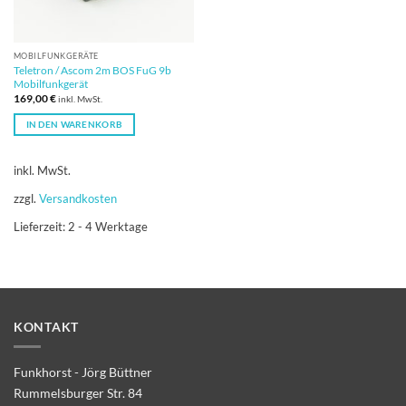
MOBILFUNKGERÄTE
Teletron / Ascom 2m BOS FuG 9b
Mobilfunkgerät
169,00
€
inkl. MwSt.
IN DEN WARENKORB
inkl. MwSt.
zzgl.
Versandkosten
Lieferzeit:
2 - 4 Werktage
KONTAKT
Funkhorst - Jörg Büttner
Rummelsburger Str. 84