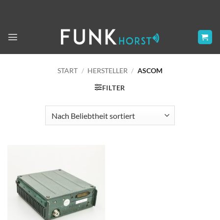
Zum
Inhalt
springen
START
/
HERSTELLER
/
ASCOM
FILTER