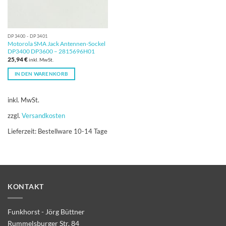
DP3400 - DP3401
Motorola SMA Jack Antennen-Sockel
DP3400 DP3600 – 2815696H01
25,94
€
inkl. MwSt.
IN DEN WARENKORB
inkl. MwSt.
zzgl.
Versandkosten
Lieferzeit:
Bestellware 10-14 Tage
KONTAKT
Funkhorst - Jörg Büttner
Rummelsburger Str. 84