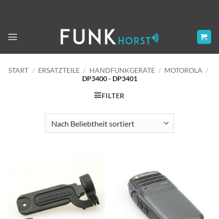
Zum
Inhalt
springen
START
/
ERSATZTEILE
/
HANDFUNKGERÄTE
/
MOTOROLA
/
DP3400 - DP3401
FILTER