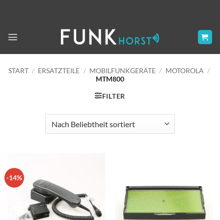
Zum
Inhalt
springen
START
/
ERSATZTEILE
/
MOBILFUNKGERÄTE
/
MOTOROLA
/
MTM800
FILTER
-14%