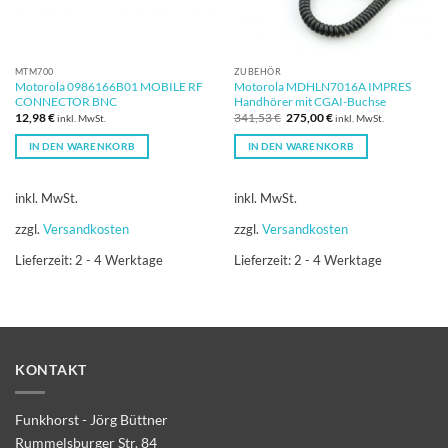
MTM700
ZUBEHÖR
Motorola 0986166B01 MOBILE RF
Motorola MDHLN7016A IMPRES
CONNECTOR BNC
Handhörer mit CGAI-Buchse
Ursprünglicher
Aktueller
12,98
€
341,53
€
275,00
€
inkl. MwSt.
inkl. MwSt.
Preis
Preis
war:
ist:
IN DEN WARENKORB
IN DEN WARENKORB
341,53 €
275,00 €.
inkl. MwSt.
inkl. MwSt.
zzgl.
Versandkosten
zzgl.
Versandkosten
Lieferzeit:
2 - 4 Werktage
Lieferzeit:
2 - 4 Werktage
KONTAKT
Funkhorst - Jörg Büttner
Rummelsburger Str. 84