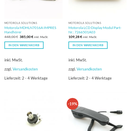
MOTOROLA SOLUTIONS
MOTOROLA SOLUTIONS
Motorola MDHLN7016A IMPRES
Motorola LCD Display Modul Part-
Handhörer
Nr.: 7266501A03
Ursprünglicher
Aktueller
448,00
€
385,00
€
109,28
€
inkl. MwSt.
inkl. MwSt.
Preis
Preis
war:
ist:
IN DEN WARENKORB
IN DEN WARENKORB
448,00 €
385,00 €.
inkl. MwSt.
inkl. MwSt.
zzgl.
Versandkosten
zzgl.
Versandkosten
Lieferzeit:
2 - 4 Werktage
Lieferzeit:
2 - 4 Werktage
-19%