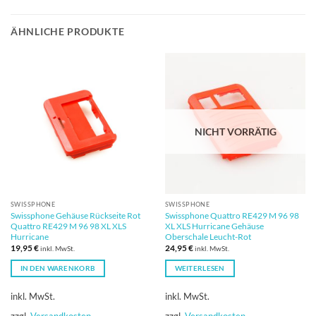
ÄHNLICHE PRODUKTE
NICHT VORRÄTIG
SWISSPHONE
SWISSPHONE
Swissphone Gehäuse Rückseite Rot
Swissphone Quattro RE429 M 96 98
Quattro RE429 M 96 98 XL XLS
XL XLS Hurricane Gehäuse
Hurricane
Oberschale Leucht-Rot
19,95
€
24,95
€
inkl. MwSt.
inkl. MwSt.
IN DEN WARENKORB
WEITERLESEN
inkl. MwSt.
inkl. MwSt.
zzgl.
Versandkosten
zzgl.
Versandkosten