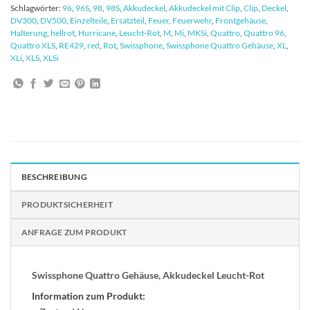
Schlagwörter:
96
,
96S
,
98
,
98S
,
Akkudeckel
,
Akkudeckel mit Clip
,
Clip
,
Deckel
,
DV300
,
DV500
,
Einzelteile
,
Ersatzteil
,
Feuer
,
Feuerwehr
,
Frontgehäuse
,
Halterung
,
hellrot
,
Hurricane
,
Leucht-Rot
,
M
,
Mi
,
MKSi
,
Quattro
,
Quattro 96
,
Quattro XLS
,
RE429
,
red
,
Rot
,
Swissphone
,
Swissphone Quattro Gehäuse
,
XL
,
XLi
,
XLS
,
XLSi
BESCHREIBUNG
PRODUKTSICHERHEIT
ANFRAGE ZUM PRODUKT
Swissphone Quattro Gehäuse, Akkudeckel Leucht-Rot
Information zum Produkt: