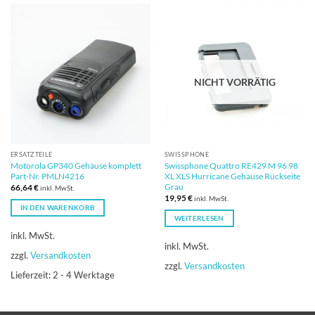
NICHT VORRÄTIG
ERSATZTEILE
SWISSPHONE
Motorola GP340 Gehäuse komplett
Swissphone Quattro RE429 M 96 98
Part-Nr. PMLN4216
XL XLS Hurricane Gehäuse Rückseite
Grau
66,64
€
inkl. MwSt.
19,95
€
inkl. MwSt.
IN DEN WARENKORB
WEITERLESEN
inkl. MwSt.
inkl. MwSt.
zzgl.
Versandkosten
zzgl.
Versandkosten
Lieferzeit:
2 - 4 Werktage