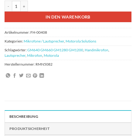
Motorola RMN5082 Tischmikrofon für Feststationsbetrieb GM640 G
IN DEN WARENKORB
Artikelnummer:
FH-00408
Kategorien:
Mikrofone / Lautsprecher
,
Motorola Solutions
Schlagwörter:
GM640 GM660 GM1280 GM1200
,
Handmikrofon
,
Lautsprecher
,
Mikrofon
,
Motorola
Herstellernummer:
RMN5082
BESCHREIBUNG
PRODUKTSICHERHEIT