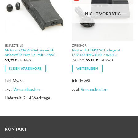
NICHT VORRÄTIG
ERSATZTEILE
ZUBEHÖR
Motorola CP040 Gehäuse inkl.
Motorola ELN1020 Ladegerät
Anbauteile Part-Nr. PMLN4552
MX1000 MX3010 MX3013
Ursprünglicher
Aktueller
68,95
€
74,95
€
59,00
€
inkl. MwSt.
inkl. MwSt.
Preis
Preis
war:
ist:
IN DEN WARENKORB
WEITERLESEN
74,95 €
59,00 €.
inkl. MwSt.
inkl. MwSt.
zzgl.
Versandkosten
zzgl.
Versandkosten
Lieferzeit:
2 - 4 Werktage
KONTAKT