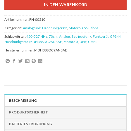
IN DEN WARENKORB
Artikelnummer:
FH-00510
Kategorien:
Analogfunk
,
Handfunkgeräte
,
Motorola Solutions
Schlagwörter:
450-527 NHz
,
70cm
,
Analog
,
Betriebsfunk
,
Funkgerät
,
GP344
,
Handfunkgerät
,
MDH38SDC9AN3AE
,
Motorola
,
UHF
,
UHF2
Herstellernummer:
MDH38SDC9AN3AE
BESCHREIBUNG
PRODUKTSICHERHEIT
BATTERIEVERORDNUNG