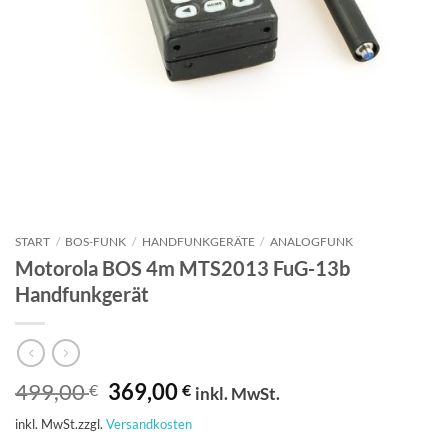
START
/
BOS-FUNK
/
HANDFUNKGERÄTE
/
ANALOGFUNK
Motorola BOS 4m MTS2013 FuG-13b
Handfunkgerät
Ursprünglicher
Aktueller
499,00
369,00
€
€
inkl. MwSt.
Preis
Preis
inkl. MwSt.
zzgl.
Versandkosten
war:
ist: