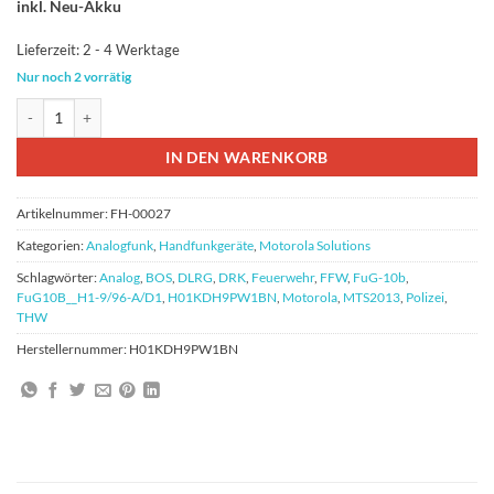
499,00 €
369,00 €.
inkl. Neu-Akku
Lieferzeit:
2 - 4 Werktage
Nur noch 2 vorrätig
Motorola BOS 4m MTS2013 FuG-13b Handfunkgerät Menge
IN DEN WARENKORB
Artikelnummer:
FH-00027
Kategorien:
Analogfunk
,
Handfunkgeräte
,
Motorola Solutions
Schlagwörter:
Analog
,
BOS
,
DLRG
,
DRK
,
Feuerwehr
,
FFW
,
FuG-10b
,
FuG10B__H1-9/96-A/D1
,
H01KDH9PW1BN
,
Motorola
,
MTS2013
,
Polizei
,
THW
Herstellernummer:
H01KDH9PW1BN