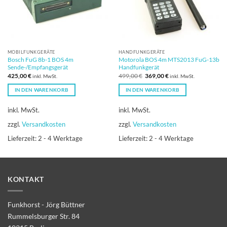
MOBILFUNKGERÄTE
HANDFUNKGERÄTE
Bosch FuG 8b-1 BOS 4m
Motorola BOS 4m MTS2013 FuG-13b
Sende-/Empfangsgerät
Handfunkgerät
Ursprünglicher
Aktueller
425,00
€
499,00
€
369,00
€
inkl. MwSt.
inkl. MwSt.
Preis
Preis
war:
ist:
IN DEN WARENKORB
IN DEN WARENKORB
499,00 €
369,00 €.
inkl. MwSt.
inkl. MwSt.
zzgl.
Versandkosten
zzgl.
Versandkosten
Lieferzeit:
2 - 4 Werktage
Lieferzeit:
2 - 4 Werktage
KONTAKT
Funkhorst - Jörg Büttner
Rummelsburger Str. 84