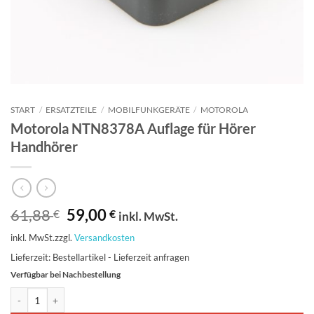
START
/
ERSATZTEILE
/
MOBILFUNKGERÄTE
/
MOTOROLA
Motorola NTN8378A Auflage für Hörer
Handhörer
Ursprünglicher
Aktueller
61,88
59,00
€
€
inkl. MwSt.
Preis
Preis
inkl. MwSt.
zzgl.
Versandkosten
war:
ist:
61,88 €
59,00 €.
Lieferzeit:
Bestellartikel - Lieferzeit anfragen
Verfügbar bei Nachbestellung
Motorola NTN8378A Auflage für Hörer Handhörer Menge