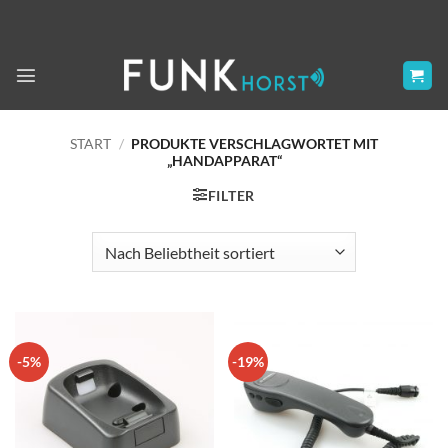
Zum
Inhalt
springen
START
/
PRODUKTE VERSCHLAGWORTET MIT
„HANDAPPARAT“
FILTER
-5%
-19%