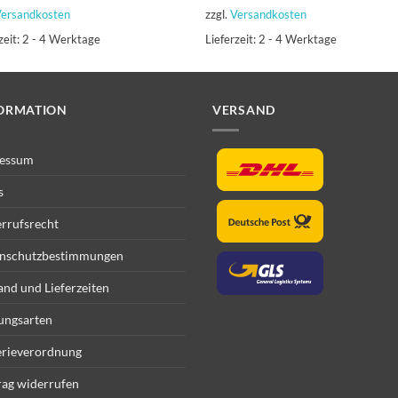
ersandkosten
zzgl.
Versandkosten
zeit:
2 - 4 Werktage
Lieferzeit:
2 - 4 Werktage
ORMATION
VERSAND
essum
s
rrufsrecht
nschutzbestimmungen
and und Lieferzeiten
ungsarten
erieverordnung
rag widerrufen