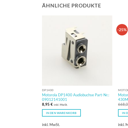
ÄHNLICHE PRODUKTE
-25%
DP1400
MOTOR
Motorola DP1400 Audiobuchse Part-Nr.:
Motor
09012141001
430M
8,95
€
668,
inkl. MwSt.
IN DEN WARENKORB
IN 
inkl. MwSt.
inkl. 