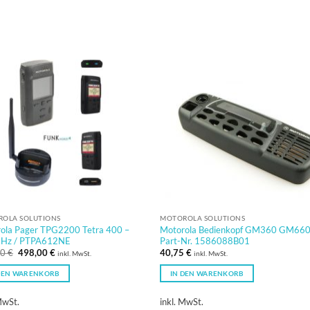
OLA SOLUTIONS
MOTOROLA SOLUTIONS
ola Pager TPG2200 Tetra 400 –
Motorola Bedienkopf GM360 GM66
Hz / PTPA612NE
Part-Nr. 1586088B01
Ursprünglicher
Aktueller
00
€
498,00
€
40,75
€
inkl. MwSt.
inkl. MwSt.
Preis
Preis
war:
ist:
DEN WARENKORB
IN DEN WARENKORB
668,00 €
498,00 €.
MwSt.
inkl. MwSt.