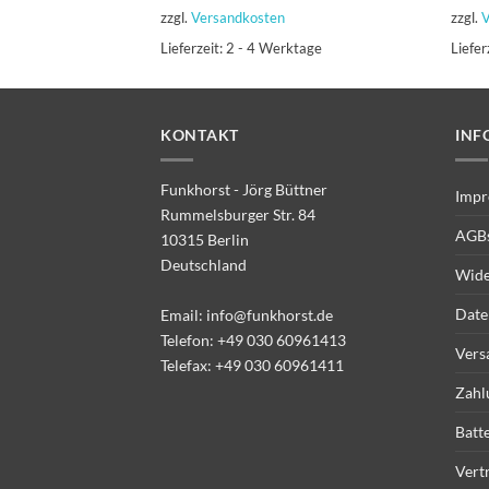
zzgl.
Versandkosten
zzgl.
V
Lieferzeit:
2 - 4 Werktage
Liefer
KONTAKT
INF
Funkhorst - Jörg Büttner
Impr
Rummelsburger Str. 84
AGB
10315 Berlin
Deutschland
Wide
Date
Email:
info@funkhorst.de
Telefon:
+49 030 60961413
Vers
Telefax: +49 030 60961411
Zahl
Batt
Vert