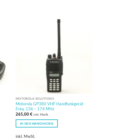
MOTOROLA SOLUTIONS
MOTOROLA SOLUTIONS
0
Motorola GP380 VHF Handfunkgerät
Motorola RMN5012 Mi
Freq. 136 – 174 MHz
Ohrhörerbuchse
265,00
€
39,90
€
inkl. MwSt.
inkl. MwSt.
IN DEN WARENKORB
IN DEN WARENKORB
inkl. MwSt.
inkl. MwSt.