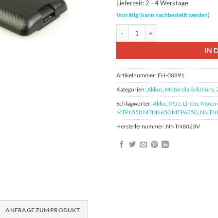
Lieferzeit:
2 - 4 Werktage
Vorrätig (kann nachbestellt werden)
Motorola NNTN8023C Akku Li-Ion
IN 
Artikelnummer:
FH-00891
Kategorien:
Akkus
,
Motorola Solutions
,
Schlagwörter:
Akku
,
IP55
,
Li-Ion
,
Motor
MTP6550 MTM6650 MTP6750
,
NNTN
Herstellernummer:
NNTN8023V
ANFRAGE ZUM PRODUKT