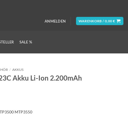
ANMELDEN
WARENKORB /
0,00
€
STELLER
SALE %
EHÖR
/
AKKUS
3C Akku Li-Ion 2.200mAh
TP3500 MTP3550