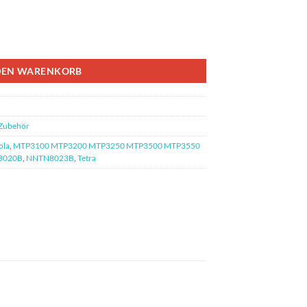
 2.200mAh Menge
DEN WARENKORB
Zubehör
ola
,
MTP3100 MTP3200 MTP3250 MTP3500 MTP3550
8020B
,
NNTN8023B
,
Tetra