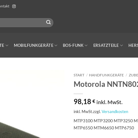
ntakt
TE
MOBILFUNKGERÄTE
BOS-FUNK
ERSATZTEILE
HER
START
/
HANDFUNKGERÄTE
/
ZUB
Motorola NNTN802
98,18
€
inkl. MwSt.
inkl. MwSt.
zzgl.
Versandkosten
MTP3100 MTP3200 MTP3250 M
MTP6550 MTM6650 MTP6750