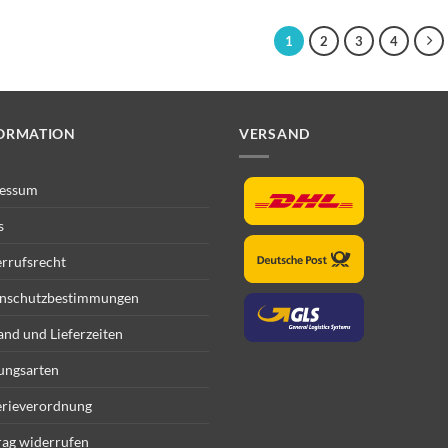
1
2
3
4
ORMATION
VERSAND
essum
s
rrufsrecht
nschutzbestimmungen
and und Lieferzeiten
ungsarten
erieverordnung
rag widerrufen