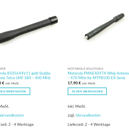
HÖR
MOTOROLA SOLUTIONS
rola 8505644V11 gelb Stubby
Motorola PMAE4097A Whip Antenn
nne Tetra UHF 380 – 400 MHz
– 470 MHz für MTP8500 EX-Serie
0
€
17,90
€
inkl. MwSt.
inkl. MwSt.
 DEN WARENKORB
IN DEN WARENKORB
 MwSt.
inkl. MwSt.
Versandkosten
zzgl.
Versandkosten
rzeit:
2 - 4 Werktage
Lieferzeit:
2 - 4 Werktage