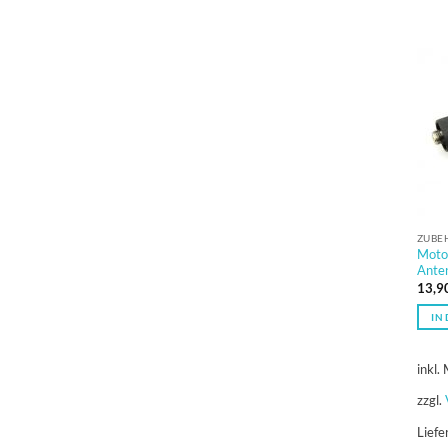
ZUBE
Moto
Ante
13,9
IN
inkl.
zzgl.
Liefe