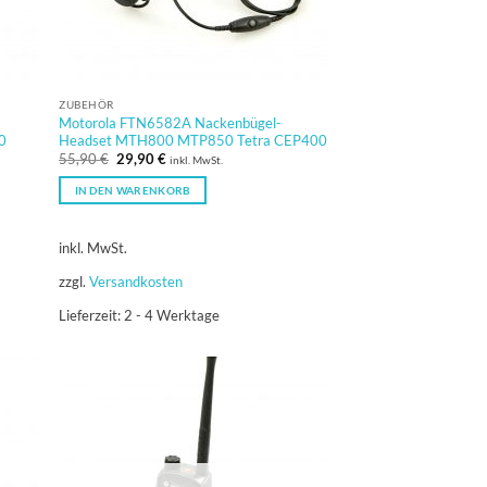
ZUBEHÖR
Motorola FTN6582A Nackenbügel-
0
Headset MTH800 MTP850 Tetra CEP400
Ursprünglicher
Aktueller
55,90
€
29,90
€
inkl. MwSt.
Preis
Preis
war:
ist:
IN DEN WARENKORB
55,90 €
29,90 €.
inkl. MwSt.
zzgl.
Versandkosten
Lieferzeit:
2 - 4 Werktage