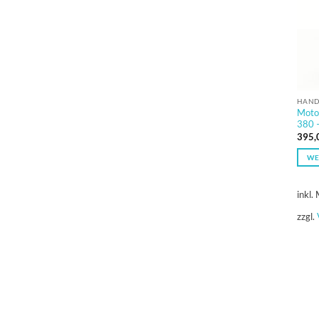
HAND
Moto
380 
395,
WE
inkl.
zzgl.