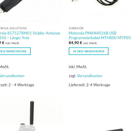
ROLA SOLUTIONS
ZUBEHÖR
rola 8575278M01 Stubby-Antenne
Motorola PMKN4026B USB
50 – Länge: 9cm
Programmierkabel MTH800 MTP85
9
€
84,90
€
inkl. MwSt.
inkl. MwSt.
 DEN WARENKORB
IN DEN WARENKORB
 MwSt.
inkl. MwSt.
Versandkosten
zzgl.
Versandkosten
rzeit:
2 - 4 Werktage
Lieferzeit:
2-4 Werkrage