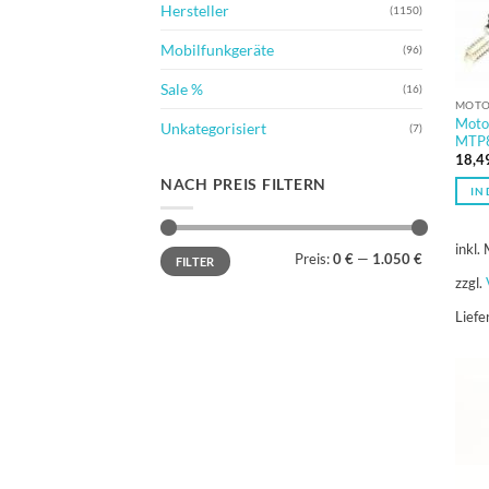
Hersteller
(1150)
Mobilfunkgeräte
(96)
Sale %
(16)
MOTO
Moto
Unkategorisiert
(7)
MTP8
18,4
NACH PREIS FILTERN
IN
inkl.
Min.
Max.
Preis:
0 €
—
1.050 €
FILTER
Preis
Preis
zzgl.
Liefe