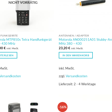
NICHT VORRÄTIG
FUNKGERÄTE
ANTENNEN / ADAPTER
rola MTP850s Tetra Handfunkgerät
Motorola AN000251A01 Stubby-An
– 430 MHz
MHz 380 – 430
00
€
23,20
€
inkl. MwSt.
inkl. MwSt.
ITERLESEN
IN DEN WARENKORB
 MwSt.
inkl. MwSt.
Versandkosten
zzgl.
Versandkosten
Lieferzeit:
2 - 4 Werktage
-16%