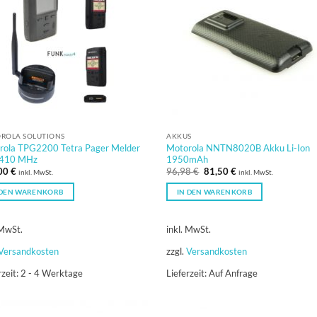
ROLA SOLUTIONS
AKKUS
rola TPG2200 Tetra Pager Melder
Motorola NNTN8020B Akku Li-Ion
410 MHz
1950mAh
Ursprünglicher
Aktueller
00
€
96,98
€
81,50
€
inkl. MwSt.
inkl. MwSt.
Preis
Preis
war:
ist:
 DEN WARENKORB
IN DEN WARENKORB
96,98 €
81,50 €.
 MwSt.
inkl. MwSt.
Versandkosten
zzgl.
Versandkosten
rzeit:
2 - 4 Werktage
Lieferzeit:
Auf Anfrage