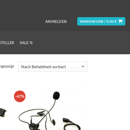
ANMELDEN
WARENKORB /
0,00
€
STELLER
SALE %
Nach
ngezeigt
Beliebtheit
sortiert
-47%