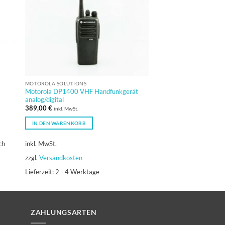
MOTOROLA SOLUTIONS
MOTOROLA SOLUTIONS
F
Motorola DP1400 VHF Handfunkgerät
Motorola ATEX GP340
analog/digital
Handfunkgerät inkl. A
389,00
€
inkl. MwSt.
WEITERLESEN
IN DEN WARENKORB
ch
inkl. MwSt.
zzgl.
Versandkosten
Lieferzeit:
2 - 4 Werktage
ZAHLUNGSARTEN