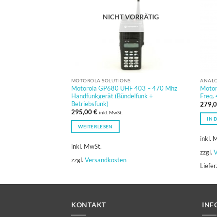
NICHT VORRÄTIG
MOTOROLA SOLUTIONS
ANAL
Motorola GP680 UHF 403 – 470 Mhz
Motor
Handfunkgerät (Bündelfunk +
Freq.
Betriebsfunk)
279,
295,00
€
inkl. MwSt.
IN 
WEITERLESEN
inkl. 
inkl. MwSt.
zzgl.
V
zzgl.
Versandkosten
Liefer
KONTAKT
INF