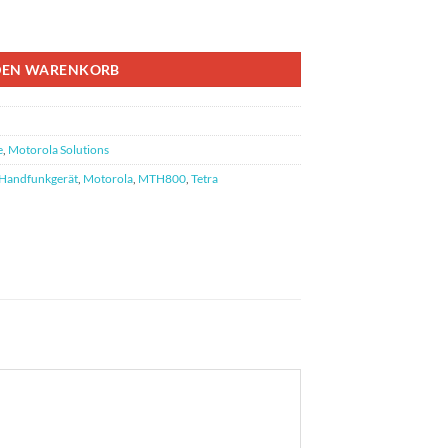
erät 380 - 430 MHz Menge
DEN WARENKORB
e
,
Motorola Solutions
Handfunkgerät
,
Motorola
,
MTH800
,
Tetra