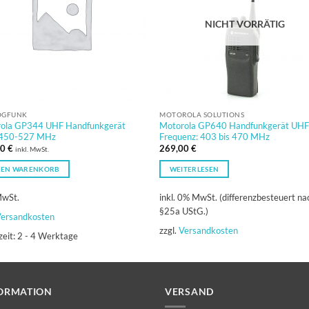
NICHT VORRÄTIG
OGFUNK
MOTOROLA SOLUTIONS
ola GP344 UHF Handfunkgerät
Motorola GP640 Handfunkgerät UH
 450-527 MHz
Frequenz: 403 bis 470 MHz
00
€
269,00
€
inkl. MwSt.
DEN WARENKORB
WEITERLESEN
MwSt.
inkl. 0% MwSt. (differenzbesteuert na
§25a UStG.)
ersandkosten
zzgl.
Versandkosten
zeit:
2 - 4 Werktage
ORMATION
VERSAND