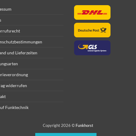
essum
s
rrufsrecht
nschutzbestimmungen
and und Lieferzeiten
ungsarten
erieverordnung
rag widerrufen
akt
uf Funktechnik
Copyright 2026 ©
Funkhorst