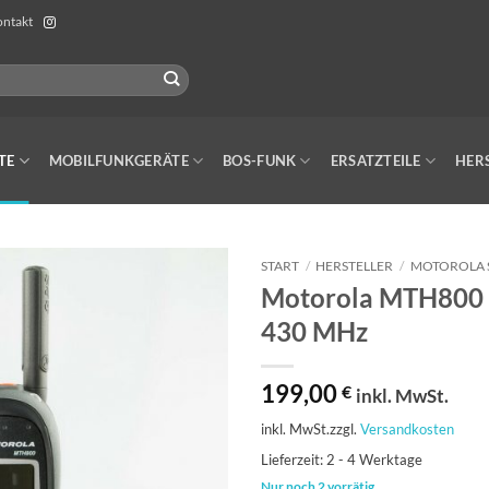
ntakt
TE
MOBILFUNKGERÄTE
BOS-FUNK
ERSATZTEILE
HER
START
/
HERSTELLER
/
MOTOROLA 
Motorola MTH800 T
430 MHz
199,00
€
inkl. MwSt.
inkl. MwSt.
zzgl.
Versandkosten
Lieferzeit:
2 - 4 Werktage
Nur noch 2 vorrätig