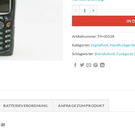
Motorola MTH800 Tetra Handfunkg
IN 
Artikelnummer:
FH-00528
Kategorien:
Digitalfunk
,
Handfunkgerät
Schlagwörter:
Betriebsfunk
,
Funkgerät
,
BATTERIEVERORDNUNG
ANFRAGE ZUM PRODUKT
rät