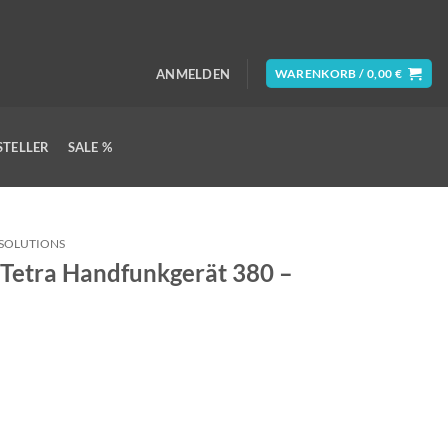
ANMELDEN
WARENKORB /
0,00
€
STELLER
SALE %
SOLUTIONS
etra Handfunkgerät 380 –