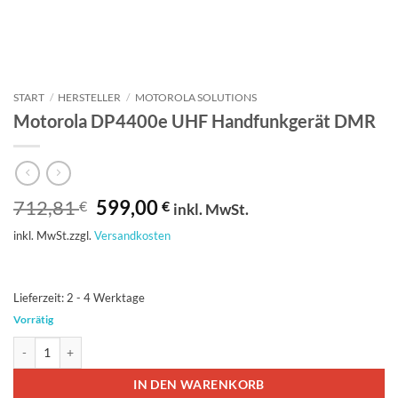
START
/
HERSTELLER
/
MOTOROLA SOLUTIONS
Motorola DP4400e UHF Handfunkgerät DMR
Ursprünglicher
Aktueller
712,81
599,00
€
€
inkl. MwSt.
Preis
Preis
inkl. MwSt.
zzgl.
Versandkosten
war:
ist:
712,81 €
599,00 €.
Lieferzeit:
2 - 4 Werktage
Vorrätig
Motorola DP4400e UHF Handfunkgerät DMR Menge
IN DEN WARENKORB