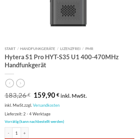
START
/
HANDFUNKGERÄTE
/
LIZENZFREI
/
PMR
Hytera S1 Pro HYT-S35 U1 400-470MHz
Handfunkgerät
Ursprünglicher
Aktueller
183,26
159,90
€
€
inkl. MwSt.
Preis
Preis
inkl. MwSt.
zzgl.
Versandkosten
war:
ist:
183,26 €
159,90 €.
Lieferzeit:
2 - 4 Werktage
Vorrätig (kann nachbestellt werden)
Hytera S1 Pro HYT-S35 U1 400-470MHz Handfunkgerät Menge