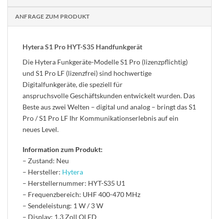
ANFRAGE ZUM PRODUKT
Hytera S1 Pro HYT-S35 Handfunkgerät
Die Hytera Funkgeräte-Modelle S1 Pro (lizenzpflichtig)
und S1 Pro LF (lizenzfrei) sind hochwertige
Digitalfunkgeräte, die speziell für
anspruchsvolle Geschäftskunden entwickelt wurden. Das
Beste aus zwei Welten – digital und analog – bringt das S1
Pro / S1 Pro LF Ihr Kommunikationserlebnis auf ein
neues Level.
Information zum Produkt:
– Zustand: Neu
– Hersteller:
Hytera
– Herstellernummer: HYT-S35 U1
– Frequenzbereich: UHF 400-470 MHz
– Sendeleistung: 1 W / 3 W
– Display: 1,3 Zoll OLED