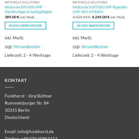
MOTOROLA SOLUTIONS
MOTOROLA SOLUTIONS
Motorola DP1400 VHF
Motorola SLR5500 UHF Repeater
Handfunkgerät analog/digital
UHF 403-470MHz
Ursprünglicher
Aktueller
389,00
€
4.529,14
€
4.249,00
€
inkl. MwSt.
inkl. MwSt.
Preis
Preis
war:
ist:
IN DEN WARENKORB
IN DEN WARENKORB
4.529,14 €
4.249,00 €.
inkl. MwSt.
inkl. MwSt.
zzgl.
Versandkosten
zzgl.
Versandkosten
Lieferzeit:
2 - 4 Werktage
Lieferzeit:
2 - 4 Werktage
KONTAKT
Funkhorst - Jörg Büttner
Rummelsburger Str. 84
10315 Berlin
Deutschland
Email:
info@funkhorst.de
Telefon:
+49 030 60961413