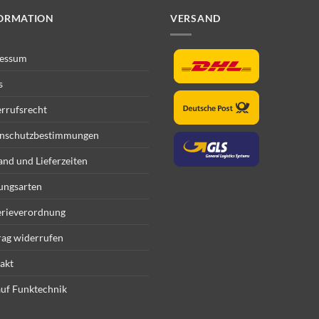
ORMATION
VERSAND
essum
s
rrufsrecht
nschutzbestimmungen
and und Lieferzeiten
ungsarten
erieverordnung
rag widerrufen
akt
uf Funktechnik