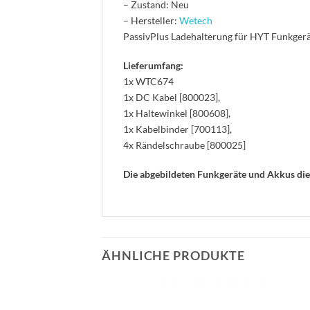
– Zustand: Neu
– Hersteller:
Wetech
PassivPlus Ladehalterung für HYT Funkge
Lieferumfang:
1x WTC674
1x DC Kabel [800023],
1x Haltewinkel [800608],
1x Kabelbinder [700113],
4x Rändelschraube [800025]
Die abgebildeten Funkgeräte und Akkus di
ÄHNLICHE PRODUKTE