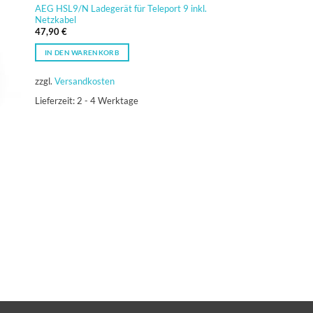
AEG HSL9/N Ladegerät für Teleport 9 inkl.
Netzkabel
47,90
€
IN DEN WARENKORB
zzgl.
Versandkosten
Lieferzeit:
2 - 4 Werktage
MOTOROLA SOLUTIONS
Motorola WPLN4114 L
GP/MTS MX-Serie
44,90
€
inkl. MwSt.
IN DEN WARENKORB
inkl. MwSt.
zzgl.
Versandkosten
Lieferzeit:
2 - 4 Werkt