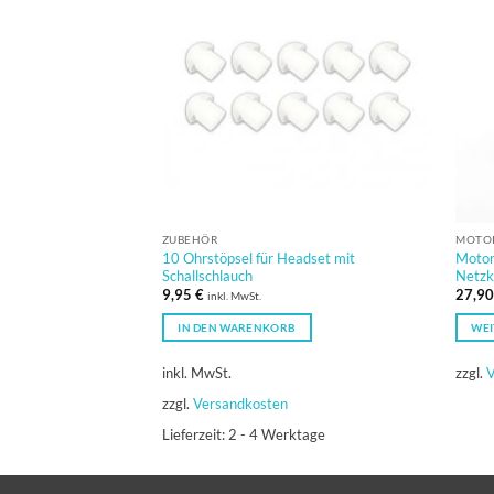
ZUBEHÖR
MOTOR
10 Ohrstöpsel für Headset mit
Motor
Schallschlauch
Netzk
9,95
€
27,9
inkl. MwSt.
IN DEN WARENKORB
WEI
inkl. MwSt.
zzgl.
V
zzgl.
Versandkosten
Lieferzeit:
2 - 4 Werktage