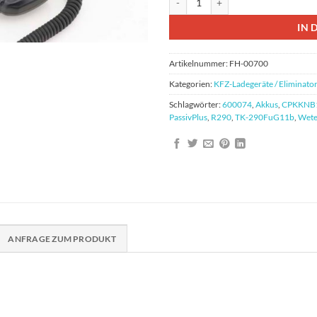
IN 
Artikelnummer:
FH-00700
Kategorien:
KFZ-Ladegerät​​e / Eliminator
Schlagwörter:
600074
,
Akkus
,
CPKKNB
PassivPlus
,
R290
,
TK-290FuG11b
,
Wet
ANFRAGE ZUM PRODUKT