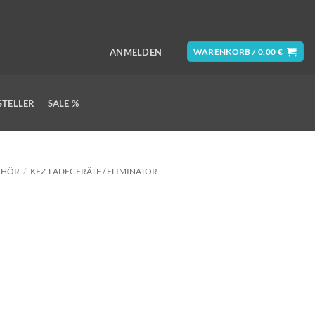
ANMELDEN
WARENKORB /
0,00
€
STELLER
SALE %
EHÖR
/
KFZ-LADEGERÄT​​E / ELIMINATOR