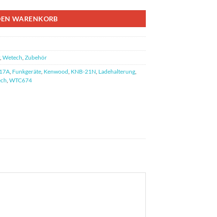
DEN WARENKORB
,
Wetech
,
Zubehör
17A
,
Funkgeräte
,
Kenwood
,
KNB-21N
,
Ladehalterung
,
ech
,
WTC674