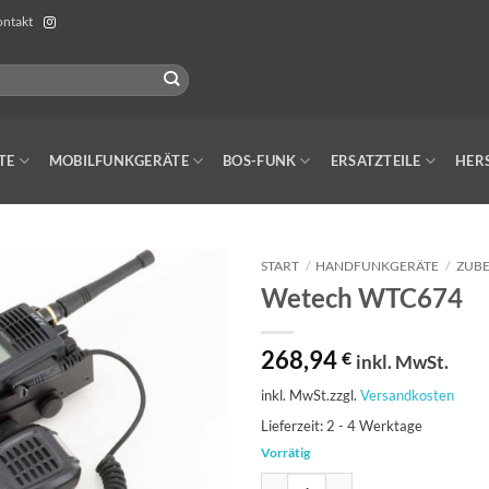
ntakt
TE
MOBILFUNKGERÄTE
BOS-FUNK
ERSATZTEILE
HER
START
/
HANDFUNKGERÄTE
/
ZUB
Wetech WTC674
268,94
€
inkl. MwSt.
inkl. MwSt.
zzgl.
Versandkosten
Lieferzeit:
2 - 4 Werktage
Vorrätig
Wetech WTC674 Menge