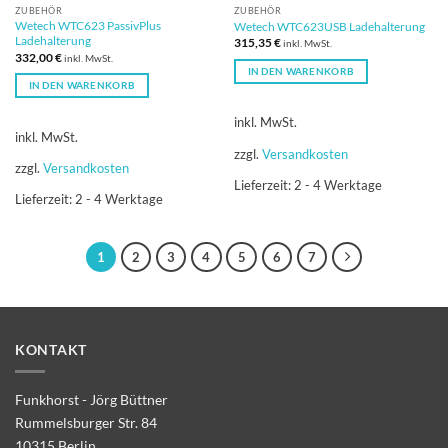
ZUBEHÖR
ZUBEHÖR
Wetech WTC623 PassivPlus
Wetech WTC623USB Ladehalterung
Ladehalterung
315,35
€
inkl. MwSt.
332,00
€
inkl. MwSt.
IN DEN WARENKORB
IN DEN WARENKORB
inkl. MwSt.
inkl. MwSt.
zzgl.
Versandkosten
zzgl.
Versandkosten
Lieferzeit:
2 - 4 Werktage
Lieferzeit:
2 - 4 Werktage
1
2
3
4
5
6
7
KONTAKT
Funkhorst - Jörg Büttner
Rummelsburger Str. 84
10315 Berlin