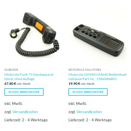
ZUBEHÖR
MOTOROLA SOLUTIONS
Motorola Funk 75 Handapparat
Motorola GM340 GM640 Bedienkopf
Hörer ohne Auflage
Gehäuse Part-Nr.: 1586086B01
67,80
€
19,90
€
inkl. MwSt.
inkl. MwSt.
IN DEN WARENKORB
IN DEN WARENKORB
inkl. MwSt.
inkl. MwSt.
zzgl.
Versandkosten
zzgl.
Versandkosten
Lieferzeit:
2 - 4 Werktage
Lieferzeit:
2 - 4 Werktage