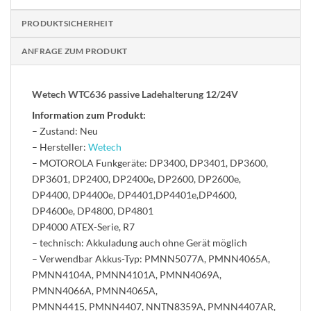
PRODUKTSICHERHEIT
ANFRAGE ZUM PRODUKT
Wetech WTC636 passive Ladehalterung 12/24V
Information zum Produkt:
– Zustand: Neu
– Hersteller:
Wetech
– MOTOROLA Funkgeräte: DP3400, DP3401, DP3600,
DP3601, DP2400, DP2400e, DP2600, DP2600e,
DP4400, DP4400e, DP4401,DP4401e,DP4600,
DP4600e, DP4800, DP4801
DP4000 ATEX-Serie, R7
– technisch: Akkuladung auch ohne Gerät möglich
– Verwendbar Akkus-Typ: PMNN5077A, PMNN4065A,
PMNN4104A, PMNN4101A, PMNN4069A,
PMNN4066A, PMNN4065A,
PMNN4415, PMNN4407, NNTN8359A, PMNN4407AR,