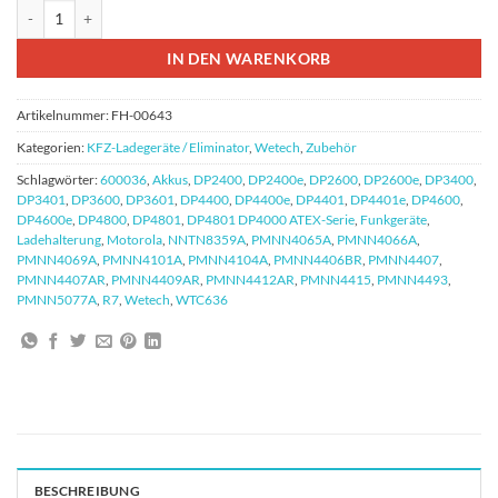
Wetech WTC636 passive Ladehalterung 12/24V Menge
IN DEN WARENKORB
Artikelnummer:
FH-00643
Kategorien:
KFZ-Ladegerät​​e / Eliminator
,
Wetech
,
Zubehör
Schlagwörter:
600036
,
Akkus
,
DP2400
,
DP2400e
,
DP2600
,
DP2600e
,
DP3400
,
DP3401
,
DP3600
,
DP3601
,
DP4400
,
DP4400e
,
DP4401
,
DP4401e
,
DP4600
,
DP4600e
,
DP4800
,
DP4801
,
DP4801 DP4000 ATEX-Serie
,
Funkgeräte
,
Ladehalterung
,
Motorola
,
NNTN8359A
,
PMNN4065A
,
PMNN4066A
,
PMNN4069A
,
PMNN4101A
,
PMNN4104A
,
PMNN4406BR
,
PMNN4407
,
PMNN4407AR
,
PMNN4409AR
,
PMNN4412AR
,
PMNN4415
,
PMNN4493
,
PMNN5077A
,
R7
,
Wetech
,
WTC636
BESCHREIBUNG