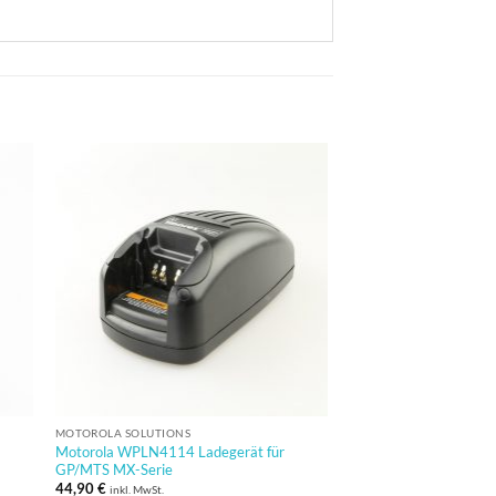
MOTOROLA SOLUTIONS
ZUBEHÖR
Motorola WPLN4114 Ladegerät für
Motorola RLN5719A So
GP/MTS MX-Serie
drehbarer Gürtelschla
44,90
€
27,90
€
inkl. MwSt.
inkl. MwSt.