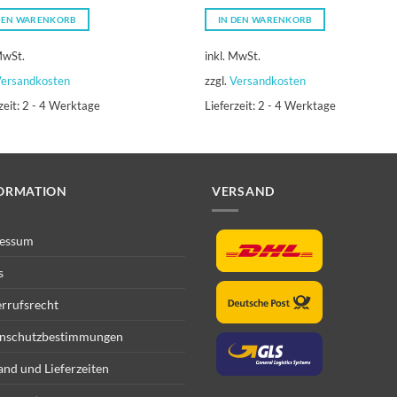
Preis
Preis
war:
ist:
DEN WARENKORB
IN DEN WARENKORB
179,00 €
139,50 €.
MwSt.
inkl. MwSt.
ersandkosten
zzgl.
Versandkosten
zeit:
2 - 4 Werktage
Lieferzeit:
2 - 4 Werktage
ORMATION
VERSAND
essum
s
rrufsrecht
nschutzbestimmungen
and und Lieferzeiten