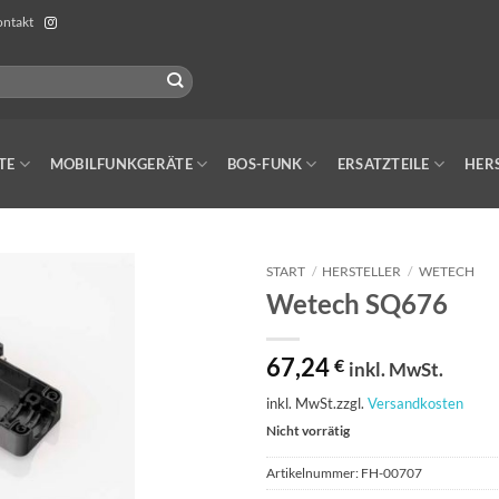
ntakt
TE
MOBILFUNKGERÄTE
BOS-FUNK
ERSATZTEILE
HER
START
/
HERSTELLER
/
WETECH
Wetech SQ676
67,24
€
inkl. MwSt.
inkl. MwSt.
zzgl.
Versandkosten
Nicht vorrätig
Artikelnummer:
FH-00707