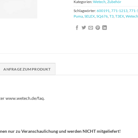
Kategorien:
Wetech
,
Zubehör
Schlagwörter:
600191
,
771-1213
,
771-
Puma
,
SELEX
,
SQ676
,
T3
,
T3EX
,
Wetec
ANFRAGE ZUM PRODUKT
nter www.wetech.de/faq.
enen nur zu Veranschaulichung und werden NICHT mitgeliefert!