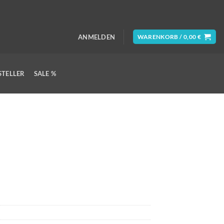
ANMELDEN
WARENKORB /
0,00
€
STELLER
SALE %