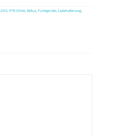
1263
,
978-0546
,
Akkus
,
Funkgeräte
,
Ladehalterung
,
h