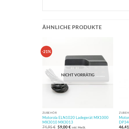
ÄHNLICHE PRODUKTE
-21%
NICHT VORRÄTIG
ZUBEHÖR
ZUBE
Motorola ELN1020 Ladegerät MX1000
Motor
MX3010 MX3013
DP34
Ursprünglicher
Aktueller
74,95
€
59,00
€
46,4
inkl. MwSt.