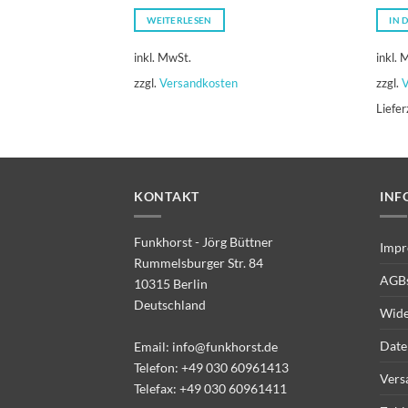
Preis
Preis
war:
ist:
WEITERLESEN
IN 
74,95 €
59,00 €.
inkl. MwSt.
inkl. 
zzgl.
Versandkosten
zzgl.
V
Liefer
KONTAKT
INF
Funkhorst - Jörg Büttner
Impr
Rummelsburger Str. 84
AGB
10315 Berlin
Deutschland
Wide
Date
Email:
info@funkhorst.de
Telefon:
+49 030 60961413
Vers
Telefax: +49 030 60961411