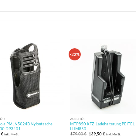
-22%
HÖR
ZUBEHÖR
ola PMLN5024B Nylontasche
MTP850 KFZ-Ladehalterung PEITEL
00 DP3401
LHM850
Ursprünglicher
Aktueller
1
€
179,00
€
139,50
€
inkl. MwSt.
inkl. MwSt.