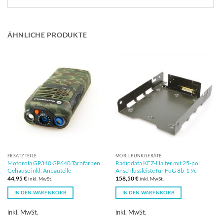
ÄHNLICHE PRODUKTE
ERSATZTEILE
MOBILFUNKGERÄTE
Motorola GP340 GP640 Tarnfarben
Radiodata KFZ-Halter mit 25-pol.
Gehäuse inkl. Anbauteile
Anschlussleiste für FuG 8b-1 9c
44,95
€
158,50
€
inkl. MwSt.
inkl. MwSt.
IN DEN WARENKORB
IN DEN WARENKORB
inkl. MwSt.
inkl. MwSt.