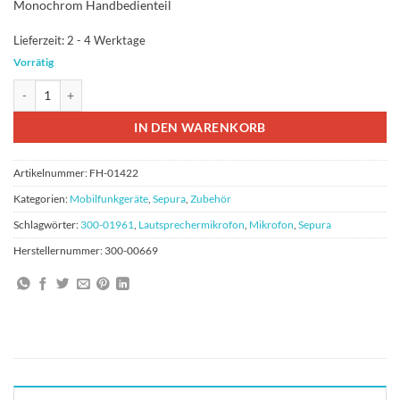
Monochrom Handbedienteil
Lieferzeit:
2 - 4 Werktage
Vorrätig
Sepura 300-00669 HBC1 Mikrofon für SRG/MRS SPR-03503 Menge
IN DEN WARENKORB
Artikelnummer:
FH-01422
Kategorien:
Mobilfunkgeräte
,
Sepura
,
Zubehör
Schlagwörter:
300-01961
,
Lautsprechermikrofon
,
Mikrofon
,
Sepura
Herstellernummer:
300-00669