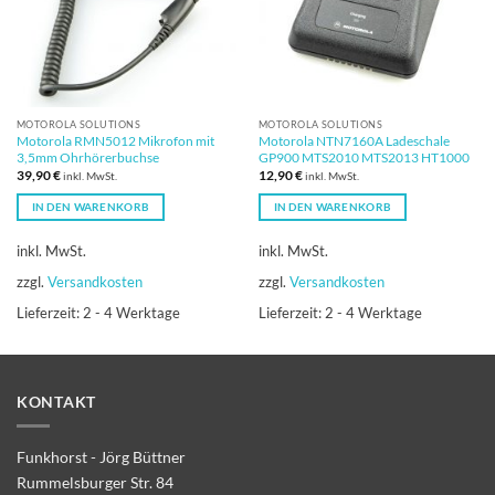
MOTOROLA SOLUTIONS
MOTOROLA SOLUTIONS
Motorola RMN5012 Mikrofon mit
Motorola NTN7160A Ladeschale
3,5mm Ohrhörerbuchse
GP900 MTS2010 MTS2013 HT1000
39,90
€
12,90
€
inkl. MwSt.
inkl. MwSt.
IN DEN WARENKORB
IN DEN WARENKORB
inkl. MwSt.
inkl. MwSt.
zzgl.
Versandkosten
zzgl.
Versandkosten
Lieferzeit:
2 - 4 Werktage
Lieferzeit:
2 - 4 Werktage
KONTAKT
Funkhorst - Jörg Büttner
Rummelsburger Str. 84