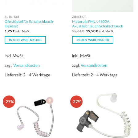
ZUBEHÖR
ZUBEHÖR
Ohrstöpsel für Schallschlauch-
Motorola PMLN4605A
Headset
Akustikschlauch Schallschlauch
Ursprünglicher
Aktueller
1,25
€
22,61
€
19,90
€
inkl. MwSt.
inkl. MwSt.
Preis
Preis
war:
ist:
IN DEN WARENKORB
IN DEN WARENKORB
22,61 €
19,90 €.
inkl. MwSt.
inkl. MwSt.
zzgl.
Versandkosten
zzgl.
Versandkosten
Lieferzeit:
2 - 4 Werktage
Lieferzeit:
2 - 4 Werktage
-27%
-27%