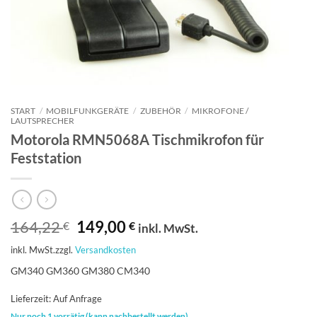
START
/
MOBILFUNKGERÄTE
/
ZUBEHÖR
/
MIKROFONE /
LAUTSPRECHER
Motorola RMN5068A Tischmikrofon für
Feststation
Ursprünglicher
Aktueller
164,22
149,00
€
€
inkl. MwSt.
Preis
Preis
inkl. MwSt.
zzgl.
Versandkosten
war:
ist:
164,22 €
149,00 €.
GM340 GM360 GM380 CM340
Lieferzeit:
Auf Anfrage
Nur noch 1 vorrätig (kann nachbestellt werden)