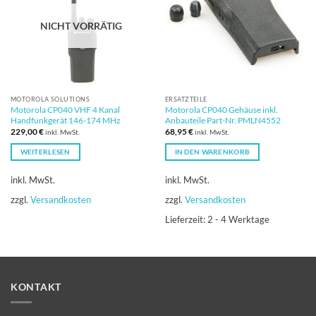
NICHT VORRÄTIG
MOTOROLA SOLUTIONS
ERSATZTEILE
Motorola CP040 VHF 4 Kanal
Motorola CP040 Gehäuse inkl.
Handfunkgerät 146-174 MHz
Anbauteile Part-Nr. PMLN4552
229,00
€
68,95
€
inkl. MwSt.
inkl. MwSt.
WEITERLESEN
IN DEN WARENKORB
inkl. MwSt.
inkl. MwSt.
zzgl.
Versandkosten
zzgl.
Versandkosten
Lieferzeit:
2 - 4 Werktage
KONTAKT