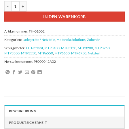
Motorola PS000042A32 Netzteil Ladeteil Anschlussstecker Menge
IN DEN WARENKORB
Artikelnummer:
FH-01002
Kategorien:
Ladegeräte / Netzteile
,
Motorola Solutions
,
Zubehör
Schlagwörter:
EU Netzteil
,
MTP3100
,
MTP3150
,
MTP3200
,
MTP3250
,
MTP3500
,
MTP3550
,
MTP6550
,
MTP6650
,
MTP6750
,
Netzteil
Herstellernummer:
PS000042A32
BESCHREIBUNG
PRODUKTSICHERHEIT