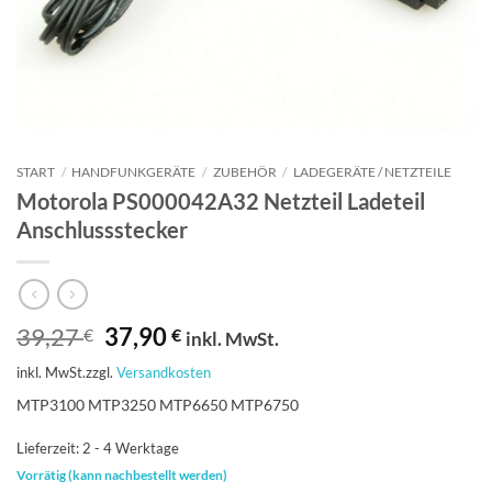
START
/
HANDFUNKGERÄTE
/
ZUBEHÖR
/
LADEGERÄTE / NETZTEILE
Motorola PS000042A32 Netzteil Ladeteil
Anschlussstecker
Ursprünglicher
Aktueller
39,27
37,90
€
€
inkl. MwSt.
Preis
Preis
inkl. MwSt.
zzgl.
Versandkosten
war:
ist:
39,27 €
37,90 €.
MTP3100 MTP3250 MTP6650 MTP6750
Lieferzeit:
2 - 4 Werktage
Vorrätig (kann nachbestellt werden)