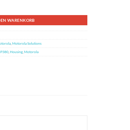
Anbauteilen - 1586335Z12 Menge
DEN WARENKORB
torola
,
Motorola Solutions
P380
,
Housing
,
Motorola