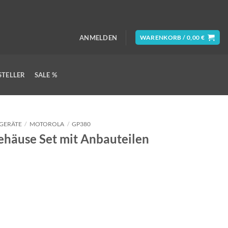
ANMELDEN
WARENKORB /
0,00
€
STELLER
SALE %
GERÄTE
/
MOTOROLA
/
GP380
häuse Set mit Anbauteilen