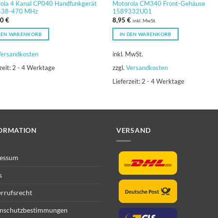
ola 4 Kanal CP040 Handfunkgerät
Motorola CM340 Front-Gehäuse
438-470 MHz
1589332U01
00
€
8,95
€
inkl. MwSt.
DEN WARENKORB
IN DEN WARENKORB
ersandkosten
inkl. MwSt.
zeit:
2 - 4 Werktage
zzgl.
Versandkosten
Lieferzeit:
2 - 4 Werktage
ORMATION
VERSAND
essum
s
rrufsrecht
nschutzbestimmungen