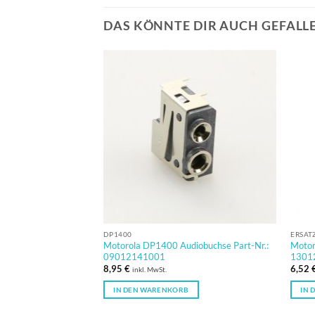
DAS KÖNNTE DIR AUCH GEFALL
DP1400
ERSAT
Motorola DP1400 Audiobuchse Part-Nr.:
Motor
09012141001
1301
8,95
€
6,52
inkl. MwSt.
IN DEN WARENKORB
IN 