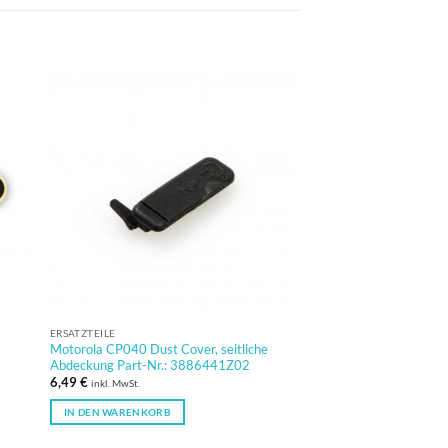
ERSATZTEILE
ERSATZTEILE
Motorola CP040 Dust Cover, seitliche
Motorola DP1400 Typ –
Abdeckung Part-Nr.: 3886441Z02
33012039019
6,49
€
3,39
€
inkl. MwSt.
inkl. MwSt.
IN DEN WARENKORB
IN DEN WARENKORB