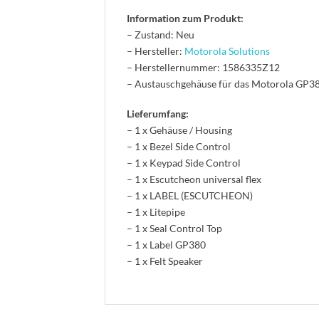
Information zum Produkt:
– Zustand: Neu
– Hersteller:
Motorola Solutions
– Herstellernummer: 1586335Z12
– Austauschgehäuse für das Motorola GP3
Lieferumfang:
– 1 x Gehäuse / Housing
– 1 x Bezel Side Control
– 1 x Keypad Side Control
– 1 x Escutcheon universal flex
– 1 x LABEL (ESCUTCHEON)
– 1 x Litepipe
– 1 x Seal Control Top
– 1 x Label GP380
– 1 x Felt Speaker