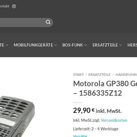
ntakt
TE
MOBILFUNKGERÄTE
BOS-FUNK
ERSATZTEILE
HER
START
/
ERSATZTEILE
/
HANDFUNK
Motorola GP380 Ge
– 1586335Z12
29,90
€
inkl. MwSt.
inkl. MwSt.
zzgl.
Versandkosten
Lieferzeit:
2 - 4 Werktage
Vorrätig