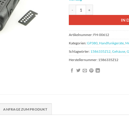
Motorola GP380 Gehäuse Set mit 
IN 
Artikelnummer:
FH-00612
Kategorien:
GP380
,
Handfunkgeräte
,
Mo
Schlagwörter:
1586335Z12
,
Gehäuse
,
G
Herstellernummer:
1586335Z12
ANFRAGE ZUM PRODUKT