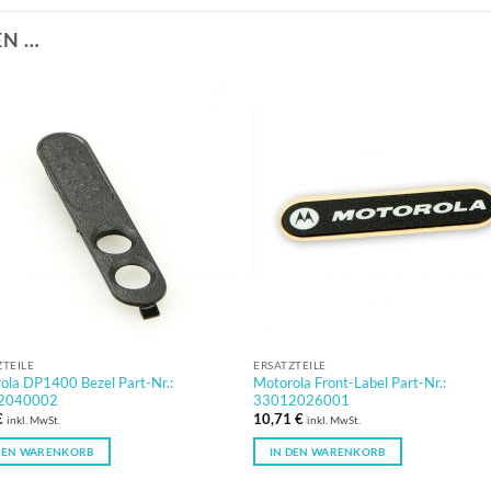
EN …
ZTEILE
ERSATZTEILE
ola DP1400 Bezel Part-Nr.:
Motorola Front-Label Part-Nr.:
2040002
33012026001
€
10,71
€
inkl. MwSt.
inkl. MwSt.
DEN WARENKORB
IN DEN WARENKORB