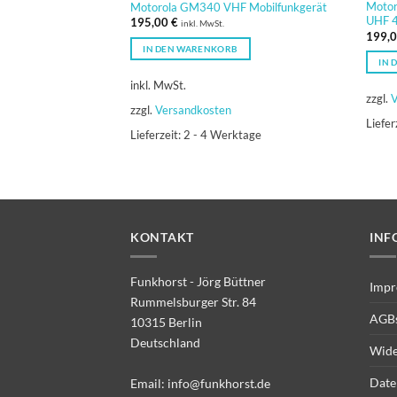
Motor
Motorola GM340 VHF Mobilfunkgerät
UHF 
195,00
€
inkl. MwSt.
199,
IN DEN WARENKORB
IN 
inkl. MwSt.
zzgl.
V
zzgl.
Versandkosten
Liefer
Lieferzeit:
2 - 4 Werktage
KONTAKT
INF
Funkhorst - Jörg Büttner
Impr
Rummelsburger Str. 84
AGB
10315 Berlin
Deutschland
Wide
Date
Email:
info@funkhorst.de