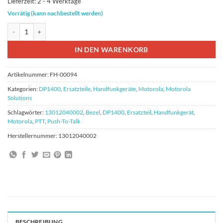
Lieferzeit:
2 - 4 Werktage
Vorrätig (kann nachbestellt werden)
Motorola DP1400 Bezel Part-Nr.: 13012040002 Menge
IN DEN WARENKORB
Artikelnummer:
FH-00094
Kategorien:
DP1400
,
Ersatzteile
,
Handfunkgeräte
,
Motorola
,
Motorola
Solutions
Schlagwörter:
13012040002
,
Bezel
,
DP1400
,
Ersatzteil
,
Handfunkgerät
,
Motorola
,
PTT
,
Push-To-Talk
Herstellernummer:
13012040002
BESCHREIBUNG