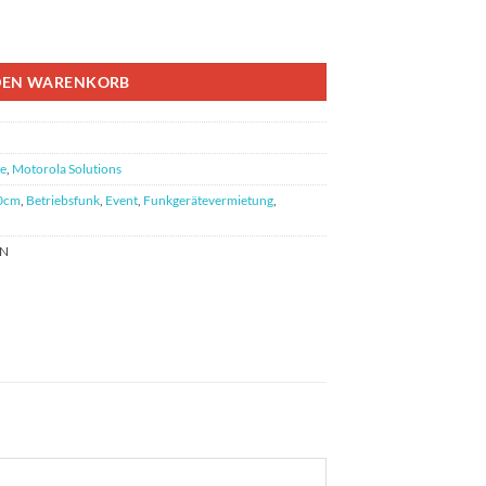
DEN WARENKORB
e
,
Motorola Solutions
0cm
,
Betriebsfunk
,
Event
,
Funkgerätevermietung
,
N