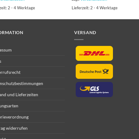
zeit:
2 - 4 Werktage
Lieferzeit:
2 - 4 Werktage
ORMATION
VERSAND
essum
s
rrufsrecht
nschutzbestimmungen
and und Lieferzeiten
ungsarten
erieverordnung
rag widerrufen