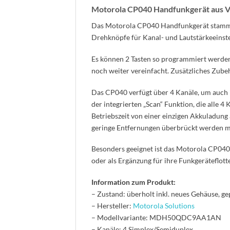
Motorola CP040 Handfunkgerät aus V
Das Motorola CP040 Handfunkgerät stammt a
Drehknöpfe für Kanal- und Lautstärkeeinste
Es können 2 Tasten so programmiert werden,
noch weiter vereinfacht. Zusätzliches Zub
Das CP040 verfügt über 4 Kanäle, um auch 
der integrierten „Scan“ Funktion, die alle 4
Betriebszeit von einer einzigen Akkuladung
geringe Entfernungen überbrückt werden m
Besonders geeignet ist das Motorola CP040
oder als Ergänzung für ihre Funkgeräteflotte
Information zum Produkt:
– Zustand: überholt inkl. neues Gehäuse, ge
– Hersteller:
Motorola Solutions
– Modellvariante: MDH50QDC9AA1AN
– Kanäle: 4 Simplex/Semiduplex