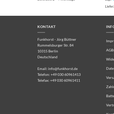
Liefer
KONTAKT
INF
Funkhorst - Jörg Büttner
Impr
Rummelsburger Str. 84
AGB
10315 Berlin
Deutschland
Wide
Date
Email:
info@funkhorst.de
Telefon:
+49 030 60961413
Vers
Telefax: +49 030 60961411
Zahl
Batt
Vert