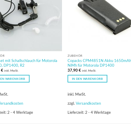
HÖR
ZUBEHÖR
et mit Schallschlauch für Motorola
Copacks CPM4851N Akku 1650mA
0, DP1400, R2
NiMh für Motorola DP1400
0
€
37,90
€
inkl. MwSt.
inkl. MwSt.
DEN WARENKORB
IN DEN WARENKORB
MwSt.
inkl. MwSt.
ersandkosten
zzgl.
Versandkosten
zeit:
2 - 4 Werktage
Lieferzeit:
2 - 4 Werktage