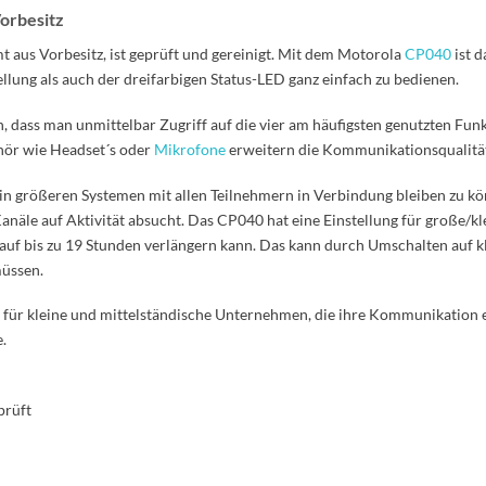
orbesitz
us Vorbesitz, ist geprüft und gereinigt. Mit dem Motorola
CP040
ist d
llung als auch der dreifarbigen Status-LED ganz einfach zu bedienen.
 dass man unmittelbar Zugriff auf die vier am häufigsten genutzten Fu
ehör wie Headset´s oder
Mikrofone
erweitern die Kommunikationsqualitä
in größeren Systemen mit allen Teilnehmern in Verbindung bleiben zu kö
 Kanäle auf Aktivität absucht. Das CP040 hat eine Einstellung für große/kl
 auf bis zu 19 Stunden verlängern kann. Das kann durch Umschalten auf k
üssen.
 für kleine und mittelständische Unternehmen, die ihre Kommunikation e
.
prüft