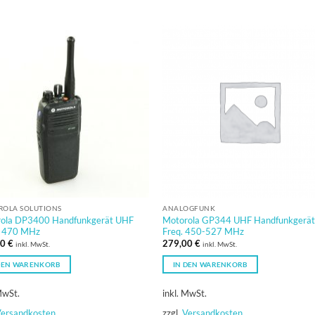
OLA SOLUTIONS
ANALOGFUNK
ola DP3400 Handfunkgerät UHF
Motorola GP344 UHF Handfunkgerä
– 470 MHz
Freq. 450-527 MHz
00
€
279,00
€
inkl. MwSt.
inkl. MwSt.
DEN WARENKORB
IN DEN WARENKORB
MwSt.
inkl. MwSt.
ersandkosten
zzgl.
Versandkosten