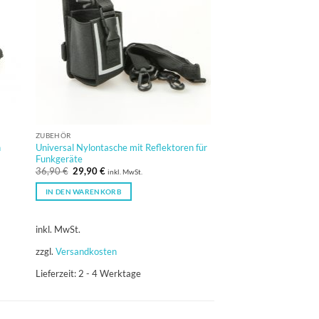
ZUBEHÖR
h
Universal Nylontasche mit Reflektoren für
Funkgeräte
Ursprünglicher
Aktueller
36,90
€
29,90
€
inkl. MwSt.
Preis
Preis
war:
ist:
IN DEN WARENKORB
36,90 €
29,90 €.
inkl. MwSt.
zzgl.
Versandkosten
Lieferzeit:
2 - 4 Werktage