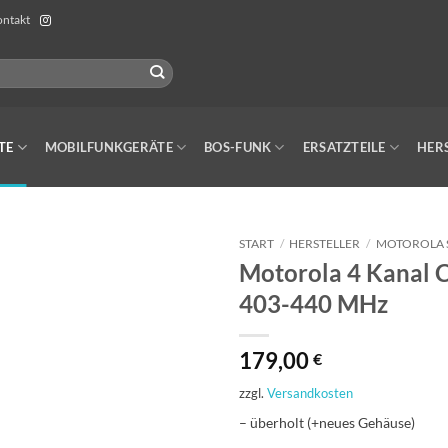
ntakt
TE
MOBILFUNKGERÄTE
BOS-FUNK
ERSATZTEILE
HER
START
/
HERSTELLER
/
MOTOROLA 
Motorola 4 Kanal
403-440 MHz
179,00
€
zzgl.
Versandkosten
– überholt (+neues Gehäuse)