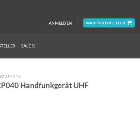
ANMELDEN
WARENKORB /
0,00
€
STELLER
SALE %
SOLUTIONS
 CP040 Handfunkgerät UHF