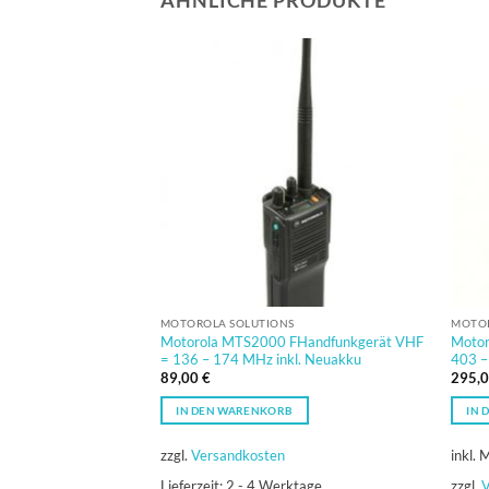
MOTOROLA SOLUTIONS
MOTOR
Motorola MTS2000 FHandfunkgerät VHF
Motor
= 136 – 174 MHz inkl. Neuakku
403 
89,00
€
295,
IN DEN WARENKORB
IN 
zzgl.
Versandkosten
inkl. 
Lieferzeit:
2 - 4 Werktage
zzgl.
V