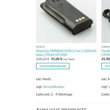
AKKUS
ZUBE
Motorola PMNN4254AR Li-Ion 2.300mAh
Heads
Akku CP040 DP1400
CP04
Ursprünglicher
Aktueller
108,29
€
91,00
€
25,9
inkl. MwSt.
Preis
Preis
war:
ist:
IN DEN WARENKORB
IN 
108,29 €
91,00 €.
inkl. MwSt.
inkl. 
zzgl.
Versandkosten
zzgl.
V
Lieferzeit:
2 - 4 Werktage
Liefer
ÄHNLICHE PRODUKTE