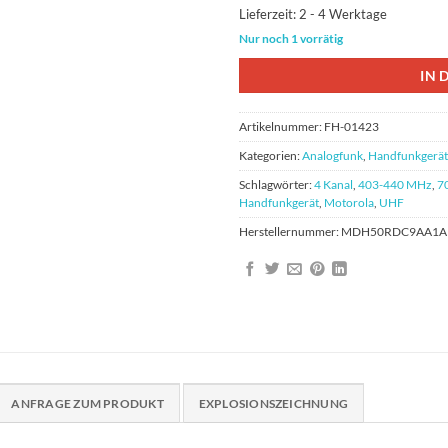
Lieferzeit:
2 - 4 Werktage
Nur noch 1 vorrätig
IN 
Artikelnummer:
FH-01423
Kategorien:
Analogfunk
,
Handfunkgerät
Schlagwörter:
4 Kanal
,
403-440 MHz
,
7
Handfunkgerät
,
Motorola
,
UHF
Herstellernummer:
MDH50RDC9AA1A
ANFRAGE ZUM PRODUKT
EXPLOSIONSZEICHNUNG