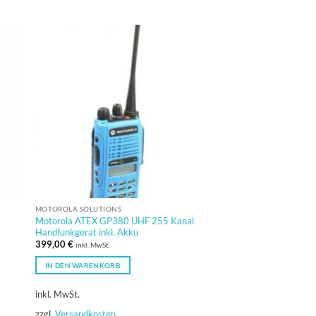
NICHT VO
MOTOROLA SOLUTIONS
MOTOROLA SOLUTIONS
t
Motorola ATEX GP380 UHF 255 Kanal
Motorola GP640 Hand
Handfunkgerät inkl. Akku
Frequenz: 403 bis 47
399,00
€
269,00
€
inkl. MwSt.
IN DEN WARENKORB
WEITERLESEN
inkl. MwSt.
inkl. 0% MwSt. (differ
§25a UStG.)
zzgl.
Versandkosten