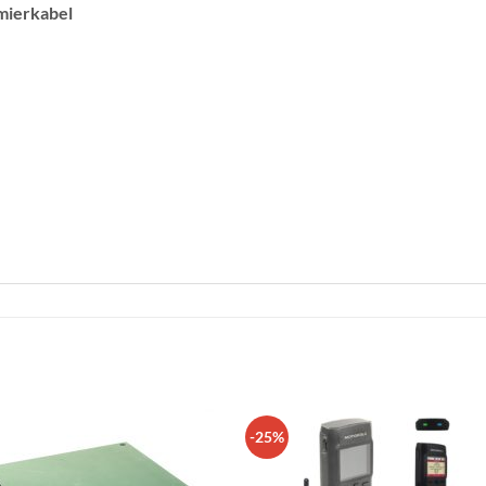
ierkabel
-25%