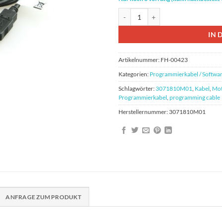
Motorola 3071810M01 USB Prog
IN 
Artikelnummer:
FH-00423
Kategorien:
Programmierkabel / Softwa
Schlagwörter:
3071810M01
,
Kabel
,
Mot
Programmierkabel
,
programming cable
Herstellernummer:
3071810M01
ANFRAGE ZUM PRODUKT