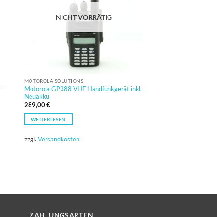
NICHT VORRÄTIG
NICHT VO
MOTOROLA SOLUTIONS
ZUBEHÖR
–
Motorola GP388 VHF Handfunkgerät inkl.
Motorola Auflage für 
Neuakku
75/750/95 FuG 7/8 F
289,00
€
39,90
€
inkl. MwSt.
WEITERLESEN
WEITERLESEN
zzgl.
Versandkosten
inkl. MwSt.
zzgl.
Versandkosten
ZAHLUNGSARTEN