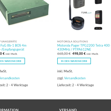
FUNKGERÄTE
MOTOROLA SOLUTIONS
 FuG 8b-1 BOS 4m
Motorola Pager TPG2200 Tetra 400 
-/Empfangsgerät
430MHz / PTPA612NE
Ursprünglicher
Aktueller
00
€
668,00
€
498,00
€
inkl. MwSt.
inkl. MwSt.
Preis
Preis
war:
ist:
DEN WARENKORB
IN DEN WARENKORB
668,00 €
498,00 €.
MwSt.
inkl. MwSt.
ersandkosten
zzgl.
Versandkosten
zeit:
2 - 4 Werktage
Lieferzeit:
2 - 4 Werktage
ORMATION
VERSAND