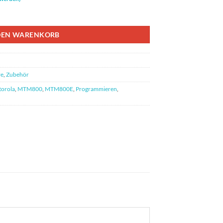
rammierkabel MTM800 MTM800e Menge
DEN WARENKORB
re
,
Zubehör
orola
,
MTM800
,
MTM800E
,
Programmieren
,