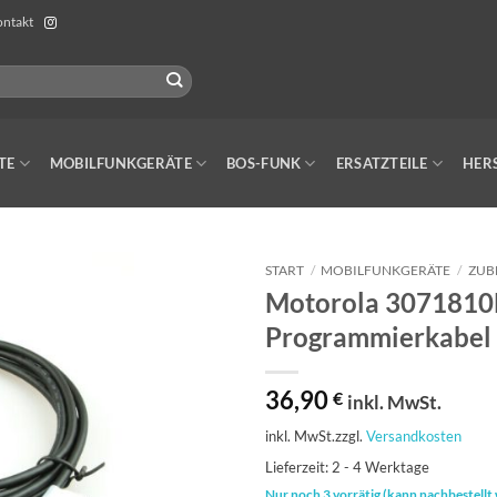
ntakt
TE
MOBILFUNKGERÄTE
BOS-FUNK
ERSATZTEILE
HER
START
/
MOBILFUNKGERÄTE
/
ZUB
Motorola 307181
Programmierkabe
36,90
€
inkl. MwSt.
inkl. MwSt.
zzgl.
Versandkosten
Lieferzeit:
2 - 4 Werktage
Nur noch 3 vorrätig (kann nachbestellt