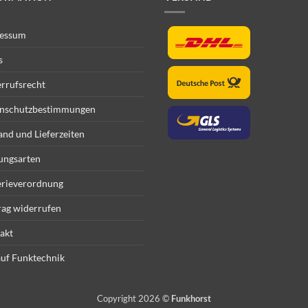
essum
s
rrufsrecht
nschutzbestimmungen
and und Lieferzeiten
ungsarten
erieverordnung
rag widerrufen
akt
uf Funktechnik
Copyright 2026 ©
Funkhorst