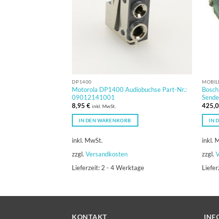
DP1400
MOBIL
Motorola DP1400 Audiobuchse Part-Nr.:
Bosch
09012141001
Sende
8,95
€
425,
inkl. MwSt.
IN DEN WARENKORB
IN 
inkl. MwSt.
inkl. 
zzgl.
Versandkosten
zzgl.
V
Lieferzeit:
2 - 4 Werktage
Liefer
KONTAKT
INF