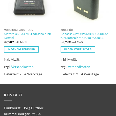
MOTOROLA SOLUTIONS
ZUBEHÖR
Motorola RPX4748 Ladeschale inkl.
Copacks CPM4593 Akku 1200mAh
Netzteil
für Motorola MX3010 MX3013
39,90
€
36,90
€
inkl. MwSt.
inkl. MwSt.
IN DEN WARENKORB
IN DEN WARENKORB
inkl. MwSt.
inkl. MwSt.
zzgl.
Versandkosten
zzgl.
Versandkosten
Lieferzeit:
2 - 4 Werktage
Lieferzeit:
2 - 4 Werktage
KONTAKT
Funkhorst - Jörg Büttner
Rummelsburger Str. 84