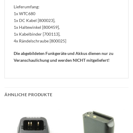
Lieferumfang:
1x WTC680
1x DC Kabel [800023],
1x Haltewinkel [800459],
1x Kabelbinder [700113],
4x Rändelschraube [800025]
Die abgebildeten Funkgeräte und Akkus dienen nur zu
Veranschaulichung und werden NICHT mitgeliefert!
ÄHNLICHE PRODUKTE