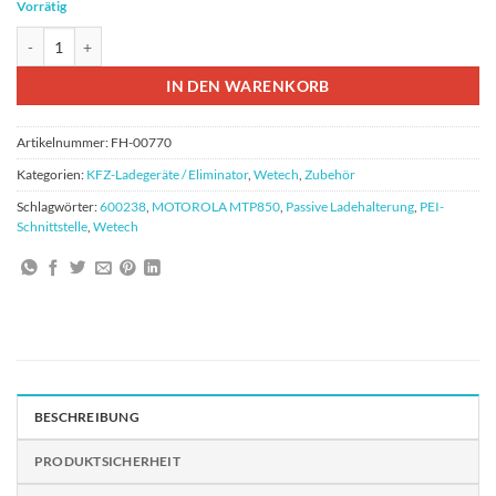
Vorrätig
Wetech WTC680PEI Passive Ladehalterung mit PEI-Schnittstelle Menge
IN DEN WARENKORB
Artikelnummer:
FH-00770
Kategorien:
KFZ-Ladegerät​​e / Eliminator
,
Wetech
,
Zubehör
Schlagwörter:
600238
,
MOTOROLA MTP850
,
Passive Ladehalterung
,
PEI-
Schnittstelle
,
Wetech
BESCHREIBUNG
PRODUKTSICHERHEIT