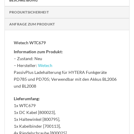
BESCHREIBUNG
PRODUKTSICHERHEIT
ANFRAGE ZUM PRODUKT
Wetech WTC679
Information zum Produkt:
– Zustand: Neu
– Hersteller:
Wetech
PassivPlus Ladehalterung für HYTERA Funkgeräte
PD785 und PD705; Verwendbar mit den Akkus BL2006
und BL2008
Lieferumfang:
1x WTC679
1x DC Kabel [800023],
1x Haltewinkel [800795],
1x Kabelbinder [700113],
4x Rändelschraube [800025]