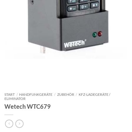
START
/
HANDFUNKGERÄTE
/
ZUBEHÖR
/
KFZ-LADEGERÄT​​E /
ELIMINATOR
Wetech WTC679