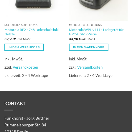
MOTOROLA SOLUTIONS
MOTOROLA SOLUTIONS
Motorola RPX4748 Ladeschale inkl.
Motorola WPLN4114 Ladegerät für
Netzteil
GP/MTS MX-Serie
39,90
€
44,90
€
inkl. MwSt.
inkl. MwSt.
IN DEN WARENKORB
IN DEN WARENKORB
inkl. MwSt.
inkl. MwSt.
zzgl.
Versandkosten
zzgl.
Versandkosten
Lieferzeit:
2 - 4 Werktage
Lieferzeit:
2 - 4 Werktage
KONTAKT
Funkhorst - Jörg Büttner
Rummelsburger Str. 84
10315 Berlin