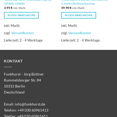
GP300, GP600
3,5mm Ohrhörerbuchse
3,95
€
39,90
€
inkl. MwSt.
inkl. MwSt.
IN DEN WARENKORB
IN DEN WARENKORB
inkl. MwSt.
inkl. MwSt.
zzgl.
Versandkosten
zzgl.
Versandkosten
Lieferzeit:
2 - 4 Werktage
Lieferzeit:
2 - 4 Werktage
KONTAKT
Funkhorst - Jörg Büttner
Rummelsburger Str. 84
10315 Berlin
Deutschland
Email:
info@funkhorst.de
Telefon:
+49 030 60961413
Telefax: +49 030 60961411