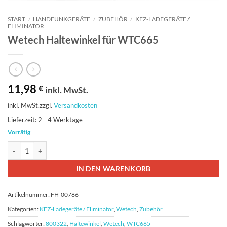
START
/
HANDFUNKGERÄTE
/
ZUBEHÖR
/
KFZ-LADEGERÄT​​E /
ELIMINATOR
Wetech Haltewinkel für WTC665
11,98
€
inkl. MwSt.
inkl. MwSt.
zzgl.
Versandkosten
Lieferzeit:
2 - 4 Werktage
Vorrätig
Wetech Haltewinkel für WTC665 Menge
IN DEN WARENKORB
Artikelnummer:
FH-00786
Kategorien:
KFZ-Ladegerät​​e / Eliminator
,
Wetech
,
Zubehör
Schlagwörter:
800322
,
Haltewinkel
,
Wetech
,
WTC665