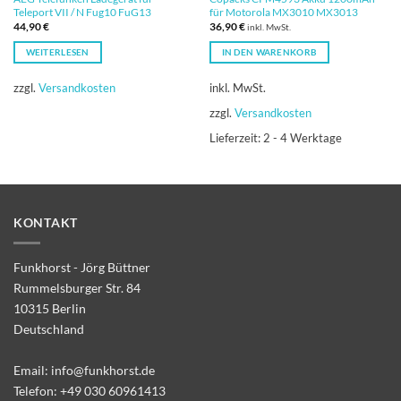
Teleport VII / N Fug10 FuG13
für Motorola MX3010 MX3013
44,90
€
36,90
€
inkl. MwSt.
WEITERLESEN
IN DEN WARENKORB
zzgl.
Versandkosten
inkl. MwSt.
zzgl.
Versandkosten
Lieferzeit:
2 - 4 Werktage
KONTAKT
Funkhorst - Jörg Büttner
Rummelsburger Str. 84
10315 Berlin
Deutschland
Email:
info@funkhorst.de
Telefon:
+49 030 60961413