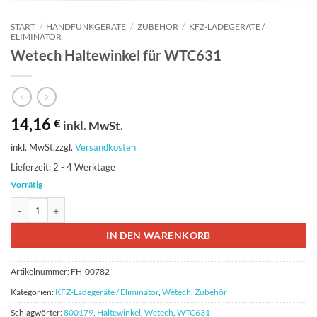
START
/
HANDFUNKGERÄTE
/
ZUBEHÖR
/
KFZ-LADEGERÄT​​E /
ELIMINATOR
Wetech Haltewinkel für WTC631
14,16
€
inkl. MwSt.
inkl. MwSt.
zzgl.
Versandkosten
Lieferzeit:
2 - 4 Werktage
Vorrätig
Wetech Haltewinkel für WTC631 Menge
IN DEN WARENKORB
Artikelnummer:
FH-00782
Kategorien:
KFZ-Ladegerät​​e / Eliminator
,
Wetech
,
Zubehör
Schlagwörter:
800179
,
Haltewinkel
,
Wetech
,
WTC631