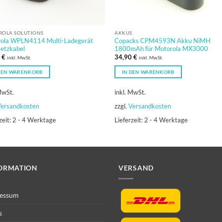
OLA SOLUTIONS
AKKUS
ola WPLN4114 Multi-Ladegerät
Copacks CPM4593N Akku NiMH
Netzkabel
1800mAh für Motorola MX3000
0
€
34,90
€
inkl. MwSt.
inkl. MwSt.
DEN WARENKORB
IN DEN WARENKORB
MwSt.
inkl. MwSt.
ersandkosten
zzgl.
Versandkosten
zeit:
2 - 4 Werktage
Lieferzeit:
2 - 4 Werktage
ORMATION
VERSAND
essum
s