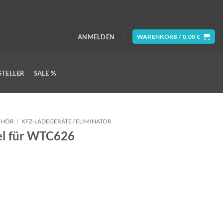
ANMELDEN
WARENKORB /
0,00
€
STELLER
SALE %
EHÖR
/
KFZ-LADEGERÄT​​E / ELIMINATOR
el für WTC626
Menge