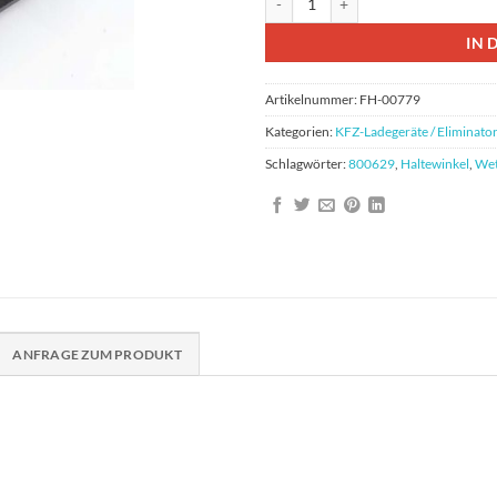
IN 
Artikelnummer:
FH-00779
Kategorien:
KFZ-Ladegerät​​e / Eliminator
Schlagwörter:
800629
,
Haltewinkel
,
We
ANFRAGE ZUM PRODUKT