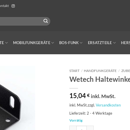
ntakt
TE
MOBILFUNKGERÄTE
BOS-FUNK
ERSATZTEILE
HER
START
/
HANDFUNKGERÄTE
/
ZUB
Wetech Haltewink
15,04
€
inkl. MwSt.
inkl. MwSt.
zzgl.
Versandkosten
Lieferzeit:
2 - 4 Werktage
Vorrätig
Wetech Haltewinkel für WTC626 