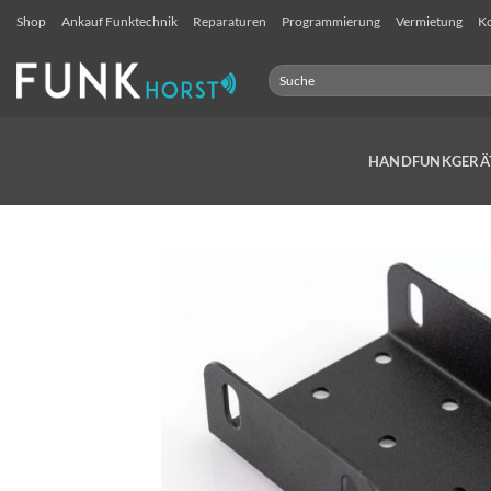
Zum
Shop
Ankauf Funktechnik
Reparaturen
Programmierung
Vermietung
Ko
Inhalt
springen
Suchen
nach:
HANDFUNKGERÄ