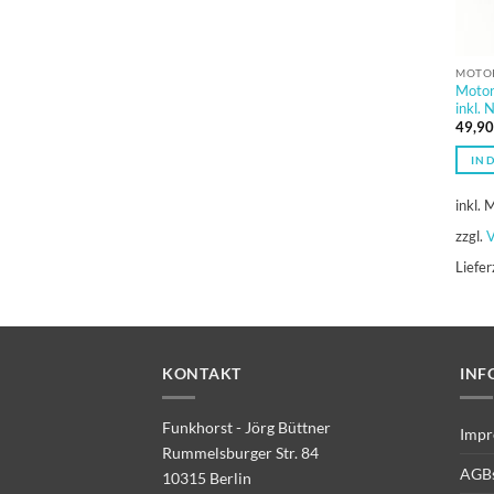
MOTOR
Motor
inkl. 
49,9
IN 
inkl. 
zzgl.
V
Liefer
KONTAKT
INF
Funkhorst - Jörg Büttner
Impr
Rummelsburger Str. 84
AGB
10315 Berlin