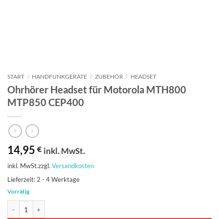
START
/
HANDFUNKGERÄTE
/
ZUBEHÖR
/
HEADSET
Ohrhörer Headset für Motorola MTH800
MTP850 CEP400
14,95
€
inkl. MwSt.
inkl. MwSt.
zzgl.
Versandkosten
Lieferzeit:
2 - 4 Werktage
Vorrätig
Ohrhörer Headset für Motorola MTH800 MTP850 CEP400 Menge