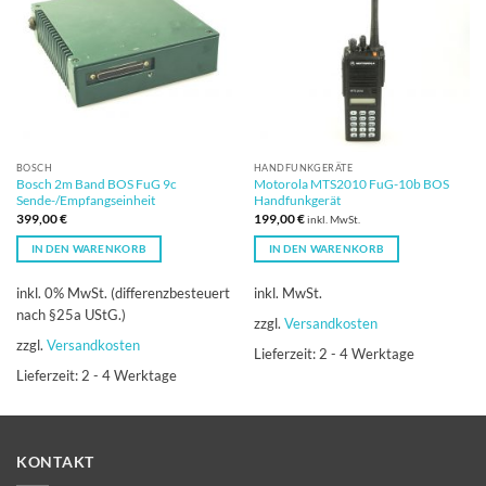
BOSCH
HANDFUNKGERÄTE
Bosch 2m Band BOS FuG 9c
Motorola MTS2010 FuG-10b BOS
Sende-/Empfangseinheit
Handfunkgerät
399,00
€
199,00
€
inkl. MwSt.
IN DEN WARENKORB
IN DEN WARENKORB
inkl. 0% MwSt. (differenzbesteuert
inkl. MwSt.
nach §25a UStG.)
zzgl.
Versandkosten
zzgl.
Versandkosten
Lieferzeit:
2 - 4 Werktage
Lieferzeit:
2 - 4 Werktage
KONTAKT