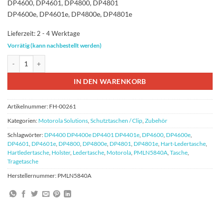
72,59 €
39,80 €.
DP4600, DP4601, DP4800, DP4801
DP4600e, DP4601e, DP4800e, DP4801e
Lieferzeit:
2 - 4 Werktage
Vorrätig (kann nachbestellt werden)
Motorola PMLN5840A Hartledertasche + drehbarer Gürtelschlaufe Meng
IN DEN WARENKORB
Artikelnummer:
FH-00261
Kategorien:
Motorola Solutions
,
Schutztaschen / Clip
,
Zubehör
Schlagwörter:
DP4400 DP4400e DP4401 DP4401e
,
DP4600
,
DP4600e
,
DP4601
,
DP4601e
,
DP4800
,
DP4800e
,
DP4801
,
DP4801e
,
Hart-Ledertasche
,
Hartledertasche
,
Holster
,
Ledertasche
,
Motorola
,
PMLN5840A
,
Tasche
,
Tragetasche
Herstellernummer:
PMLN5840A