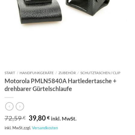
START
/
HANDFUNKGERÄTE
/
ZUBEHÖR
/
SCHUTZTASCHEN / CLIP
Motorola PMLN5840A Hartledertasche +
drehbarer Gürtelschlaufe
Ursprünglicher
Aktueller
72,59
39,80
€
€
inkl. MwSt.
Preis
Preis
inkl. MwSt.
zzgl.
Versandkosten
war:
ist: