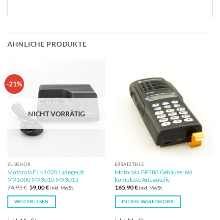
ÄHNLICHE PRODUKTE
-21%
NICHT VORRÄTIG
ZUBEHÖR
ERSATZTEILE
Motorola ELN1020 Ladegerät
Motorola GP380 Gehäuse inkl.
MX1000 MX3010 MX3013
komplette Anbauteile
Ursprünglicher
Aktueller
74,95
€
59,00
€
165,90
€
inkl. MwSt.
inkl. MwSt.
Preis
Preis
war:
ist:
WEITERLESEN
IN DEN WARENKORB
74,95 €
59,00 €.