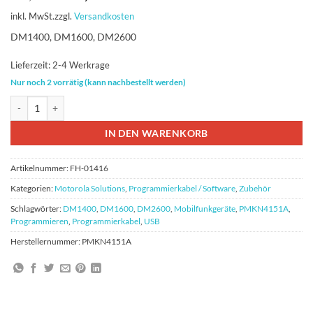
Preis
Preis
inkl. MwSt.
zzgl.
Versandkosten
war:
ist:
79,73 €
69,73 €.
DM1400, DM1600, DM2600
Lieferzeit:
2-4 Werkrage
Nur noch 2 vorrätig (kann nachbestellt werden)
Motorola PMKN4151A USB Programmierkabel DM-Serie Menge
IN DEN WARENKORB
Artikelnummer:
FH-01416
Kategorien:
Motorola Solutions
,
Programmierkabel / Software
,
Zubehör
Schlagwörter:
DM1400
,
DM1600
,
DM2600
,
Mobilfunkgeräte
,
PMKN4151A
,
Programmieren
,
Programmierkabel
,
USB
Herstellernummer:
PMKN4151A