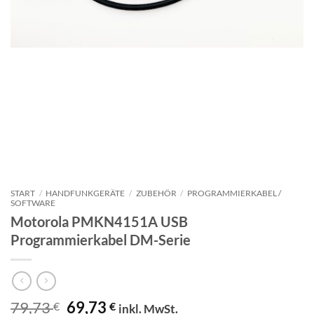
START
/
HANDFUNKGERÄTE
/
ZUBEHÖR
/
PROGRAMMIERKABEL /
SOFTWARE
Motorola PMKN4151A USB
Programmierkabel DM-Serie
Ursprünglicher
Aktueller
79,73
69,73
€
€
inkl. MwSt.