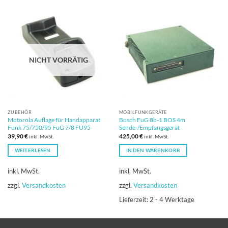
NICHT VORRÄTIG
ZUBEHÖR
MOBILFUNKGERÄTE
Motorola Auflage für Handapparat
Bosch FuG 8b-1 BOS 4m
Funk 75/750/95 FuG 7/8 FU95
Sende-/Empfangsgerät
39,90
€
425,00
€
inkl. MwSt.
inkl. MwSt.
WEITERLESEN
IN DEN WARENKORB
inkl. MwSt.
inkl. MwSt.
zzgl.
Versandkosten
zzgl.
Versandkosten
Lieferzeit:
2 - 4 Werktage