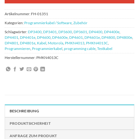
Artikelnummer:
FH-01351
Kategorien:
Programmierkabel / Software
,
Zubehör
Schlagwörter:
DP3400
,
DP3401
,
DP3600
,
DP3601
,
DP4400
,
DP4400e
,
DP4401
,
DP4401e
,
DP4600
,
DP4600e
,
DP4601
,
DP4601e
,
DP4800
,
DP4800e
,
DP4801
,
DP4801e
,
Kabel
,
Motorola
,
PMKN4013
,
PMKN4013C
,
Programmieren
,
Programmierkabel
,
programming cable
,
Testkabel
Herstellernummer:
PMKN4013C
BESCHREIBUNG
PRODUKTSICHERHEIT
ANFRAGE ZUM PRODUKT