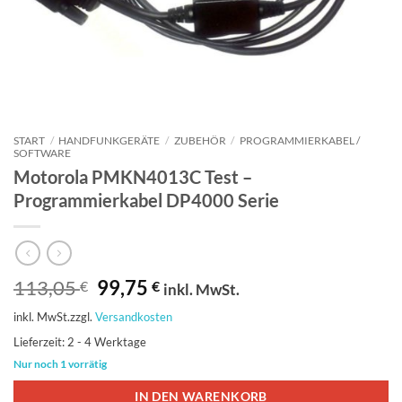
START
/
HANDFUNKGERÄTE
/
ZUBEHÖR
/
PROGRAMMIERKABEL /
SOFTWARE
Motorola PMKN4013C Test –
Programmierkabel DP4000 Serie
Ursprünglicher
Aktueller
113,05
99,75
€
€
inkl. MwSt.
Preis
Preis
inkl. MwSt.
zzgl.
Versandkosten
war:
ist:
113,05 €
99,75 €.
Lieferzeit:
2 - 4 Werktage
Nur noch 1 vorrätig
IN DEN WARENKORB