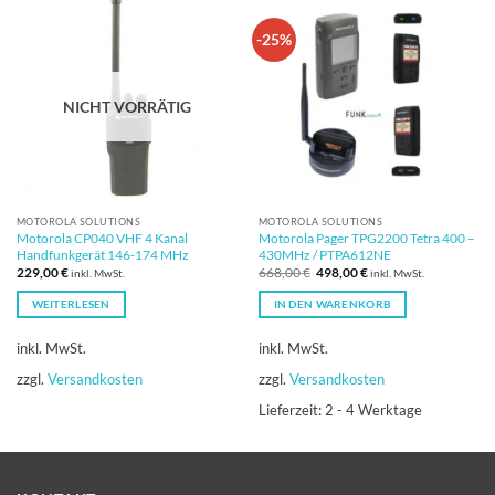
-25%
NICHT VORRÄTIG
MOTOROLA SOLUTIONS
MOTOROLA SOLUTIONS
Motorola CP040 VHF 4 Kanal
Motorola Pager TPG2200 Tetra 400 –
Handfunkgerät 146-174 MHz
430MHz / PTPA612NE
Ursprünglicher
Aktueller
229,00
€
668,00
€
498,00
€
inkl. MwSt.
inkl. MwSt.
Preis
Preis
war:
ist:
WEITERLESEN
IN DEN WARENKORB
668,00 €
498,00 €.
inkl. MwSt.
inkl. MwSt.
zzgl.
Versandkosten
zzgl.
Versandkosten
Lieferzeit:
2 - 4 Werktage