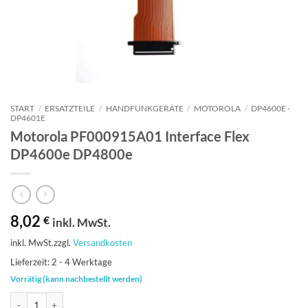
START
/
ERSATZTEILE
/
HANDFUNKGERÄTE
/
MOTOROLA
/
DP4600E -
DP4601E
Motorola PF000915A01 Interface Flex
DP4600e DP4800e
8,02
€
inkl. MwSt.
inkl. MwSt.
zzgl.
Versandkosten
Lieferzeit:
2 - 4 Werktage
Vorrätig (kann nachbestellt werden)
Motorola PF000915A01 Interface Flex DP4600e DP4800e Menge