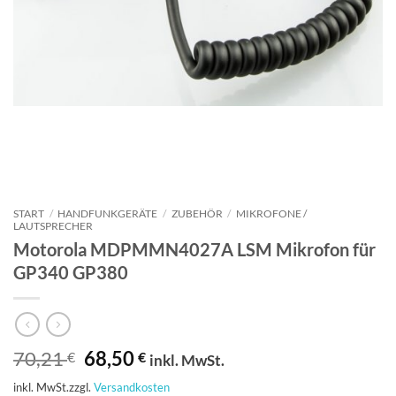
START
/
HANDFUNKGERÄTE
/
ZUBEHÖR
/
MIKROFONE /
LAUTSPRECHER
Motorola MDPMMN4027A LSM Mikrofon für
GP340 GP380
Ursprünglicher
Aktueller
70,21
68,50
€
€
inkl. MwSt.
Preis
Preis
inkl. MwSt.
zzgl.
Versandkosten
war:
ist: