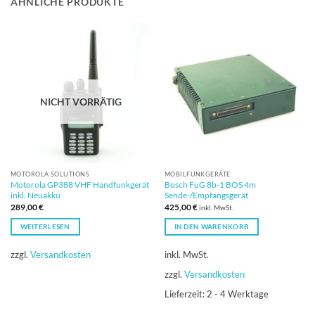
ÄHNLICHE PRODUKTE
NICHT VORRÄTIG
MOTOROLA SOLUTIONS
MOBILFUNKGERÄTE
Motorola GP388 VHF Handfunkgerät
Bosch FuG 8b-1 BOS 4m
inkl. Neuakku
Sende-/Empfangsgerät
289,00
€
425,00
€
inkl. MwSt.
WEITERLESEN
IN DEN WARENKORB
zzgl.
Versandkosten
inkl. MwSt.
zzgl.
Versandkosten
Lieferzeit:
2 - 4 Werktage