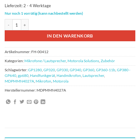
70,21 €
68,50 €.
Lieferzeit:
2 - 4 Werktage
Nur noch 1 vorrätig (kann nachbestellt werden)
Motorola MDPMMN4027A LSM Mikrofon für GP340 GP380 Menge
IN DEN WARENKORB
Artikelnummer:
FH-00412
Kategorien:
Mikrofone / Lautsprecher
,
Motorola Solutions
,
Zubehör
Schlagwörter:
GP1280
,
GP320
,
GP330
,
GP340
,
GP360
,
GP360-11b
,
GP380 -
GP640
,
gp680
,
Handfunkgerät
,
Handmikrofon
,
Lautsprecher
,
MDPMMN4027A
,
Mikrofon
,
Motorola
Herstellernummer:
MDPMMN4027A