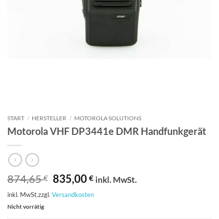
START
/
HERSTELLER
/
MOTOROLA SOLUTIONS
Motorola VHF DP3441e DMR Handfunkgerät
Ursprünglicher
Aktueller
874,65
835,00
€
€
inkl. MwSt.
Preis
Preis
inkl. MwSt.
zzgl.
Versandkosten
war:
ist:
874,65 €
835,00 €.
Nicht vorrätig