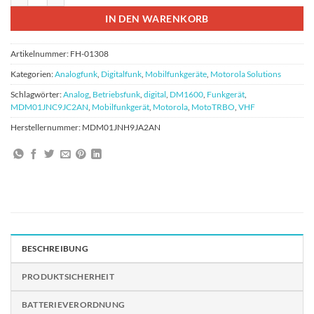
IN DEN WARENKORB
Artikelnummer:
FH-01308
Kategorien:
Analogfunk
,
Digitalfunk
,
Mobilfunkgeräte
,
Motorola Solutions
Schlagwörter:
Analog
,
Betriebsfunk
,
digital
,
DM1600
,
Funkgerät
,
MDM01JNC9JC2AN
,
Mobilfunkgerät
,
Motorola
,
MotoTRBO
,
VHF
Herstellernummer:
MDM01JNH9JA2AN
BESCHREIBUNG
PRODUKTSICHERHEIT
BATTERIEVERORDNUNG