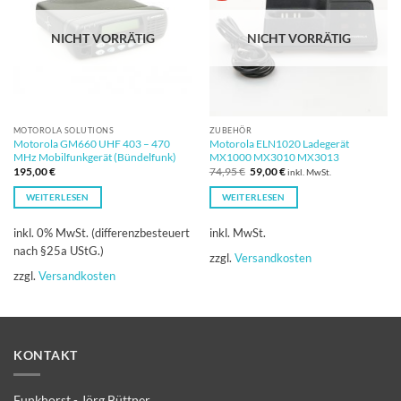
NICHT VORRÄTIG
NICHT VORRÄTIG
MOTOROLA SOLUTIONS
ZUBEHÖR
Motorola GM660 UHF 403 – 470
Motorola ELN1020 Ladegerät
MHz Mobilfunkgerät (Bündelfunk)
MX1000 MX3010 MX3013
Ursprünglicher
Aktueller
195,00
€
74,95
€
59,00
€
inkl. MwSt.
Preis
Preis
war:
ist:
WEITERLESEN
WEITERLESEN
74,95 €
59,00 €.
inkl. 0% MwSt. (differenzbesteuert
inkl. MwSt.
nach §25a UStG.)
zzgl.
Versandkosten
zzgl.
Versandkosten
KONTAKT
Funkhorst - Jörg Büttner