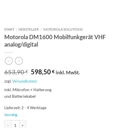
START
/
HERSTELLER
/
MOTOROLA SOLUTIONS
Motorola DM1600 Mobilfunkgerät VHF
analog/digital
Ursprünglicher
Aktueller
653,90
598,50
€
€
inkl. MwSt.
Preis
Preis
zzgl.
Versandkosten
war:
ist:
653,90 €
598,50 €.
inkl. Mikrofon + Halterung
und Batteriekabel
Lieferzeit:
2 - 4 Werktage
Vorrätig
Motorola DM1600 Mobilfunkgerät VHF analog/digital Menge