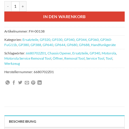
Motorola Chassis Opener GP320 bis GP688 Part-Nr.: 6680702Z01 Meng
IN DEN WARENKORB
Artikelnummer:
FH-00138
Kategorien:
Ersatzteile
,
GP320
,
GP330
,
GP340
,
GP344
,
GP360
,
GP360-
FuG11b
,
GP380
,
GP388
,
GP640
,
GP644
,
GP680
,
GP688
,
Handfunkgeräte
Schlagwörter:
6680702Z01
,
Chassis Opener
,
Ersatzteile
,
GP340
,
Motorola
,
Motorola Service Removal Tool
,
Öffner
,
Removal Tool
,
Service Tool
,
Tool
,
Werkzeug
Herstellernummer:
6680702Z01
BESCHREIBUNG