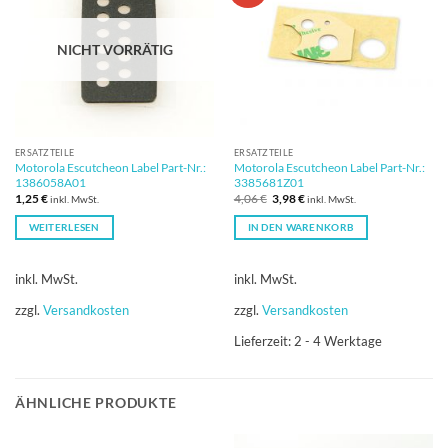
NICHT VORRÄTIG
ERSATZTEILE
ERSATZTEILE
Motorola Escutcheon Label Part-Nr.:
Motorola Escutcheon Label Part-Nr.:
1386058A01
3385681Z01
Ursprünglicher
Aktueller
1,25
€
4,06
€
3,98
€
inkl. MwSt.
inkl. MwSt.
Preis
Preis
war:
ist:
WEITERLESEN
IN DEN WARENKORB
4,06 €
3,98 €.
inkl. MwSt.
inkl. MwSt.
zzgl.
Versandkosten
zzgl.
Versandkosten
Lieferzeit:
2 - 4 Werktage
ÄHNLICHE PRODUKTE