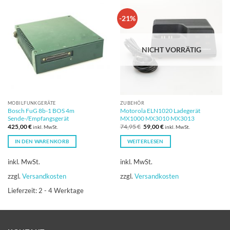
-21%
NICHT VORRÄTIG
MOBILFUNKGERÄTE
ZUBEHÖR
Bosch FuG 8b-1 BOS 4m
Motorola ELN1020 Ladegerät
Sende-/Empfangsgerät
MX1000 MX3010 MX3013
Ursprünglicher
Aktueller
425,00
€
74,95
€
59,00
€
inkl. MwSt.
inkl. MwSt.
Preis
Preis
war:
ist:
IN DEN WARENKORB
WEITERLESEN
74,95 €
59,00 €.
inkl. MwSt.
inkl. MwSt.
zzgl.
Versandkosten
zzgl.
Versandkosten
Lieferzeit:
2 - 4 Werktage