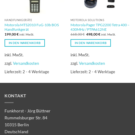
HANDFUNKGERÄTE
MOTOROLA SOLUTIONS
Motorola MTS2010 FuG-10b BOS
Motorola Pager TPG2200 Tetra 400 –
Handfunkgerät
430MHz / PTPA612NE
Ursprünglicher
Aktueller
199,00
€
668,00
€
498,00
€
inkl. MwSt.
inkl. MwSt.
Preis
Preis
war:
ist:
IN DEN WARENKORB
IN DEN WARENKORB
668,00 €
498,00 €.
inkl. MwSt.
inkl. MwSt.
zzgl.
Versandkosten
zzgl.
Versandkosten
Lieferzeit:
2 - 4 Werktage
Lieferzeit:
2 - 4 Werktage
KONTAKT
Funkhorst - Jörg Büttner
Rummelsburger Str. 84
10315 Berlin
Deutschland