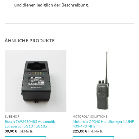
und dienen lediglich der Beschreibung.
ÄHNLICHE PRODUKTE
ZUBEHÖR
MOTOROLA SOLUTIONS
Bosch 7692930485 Automatik
Motorola GP340 Handfunkgerät UHF
Ladegerät FuG10 FuG10a
403-470 MHz
39,90
€
225,00
€
inkl. MwSt.
inkl. MwSt.