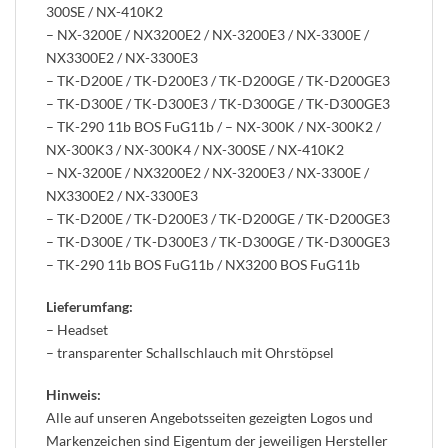
300SE / NX-410K2
– NX-3200E / NX3200E2 / NX-3200E3 / NX-3300E /
NX3300E2 / NX-3300E3
– TK-D200E / TK-D200E3 / TK-D200GE / TK-D200GE3
– TK-D300E / TK-D300E3 / TK-D300GE / TK-D300GE3
– TK-290 11b BOS FuG11b / – NX-300K / NX-300K2 /
NX-300K3 / NX-300K4 / NX-300SE / NX-410K2
– NX-3200E / NX3200E2 / NX-3200E3 / NX-3300E /
NX3300E2 / NX-3300E3
– TK-D200E / TK-D200E3 / TK-D200GE / TK-D200GE3
– TK-D300E / TK-D300E3 / TK-D300GE / TK-D300GE3
– TK-290 11b BOS FuG11b / NX3200 BOS FuG11b
Lieferumfang:
– Headset
– transparenter Schallschlauch mit Ohrstöpsel
Hinweis:
Alle auf unseren Angebotsseiten gezeigten Logos und
Markenzeichen sind Eigentum der jeweiligen Hersteller