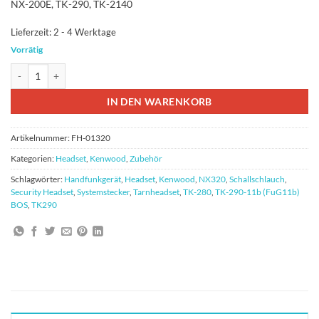
NX-200E, TK-290, TK-2140
Lieferzeit:
2 - 4 Werktage
Vorrätig
Headset mit Schallschlauch für Kenwood mit Systemstecker Menge
IN DEN WARENKORB
Artikelnummer:
FH-01320
Kategorien:
Headset
,
Kenwood
,
Zubehör
Schlagwörter:
Handfunkgerät
,
Headset
,
Kenwood
,
NX320
,
Schallschlauch
,
Security Headset
,
Systemstecker
,
Tarnheadset
,
TK-280
,
TK-290-11b (FuG11b)
BOS
,
TK290